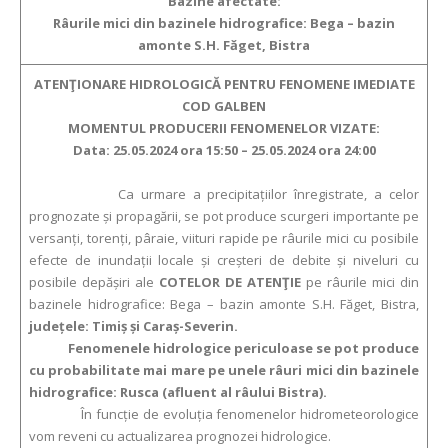
Bazine afectate:
Râurile mici din bazinele hidrografice: Bega – bazin
amonte S.H. Făget, Bistra
ATENŢIONARE HIDROLOGICĂ PENTRU FENOMENE IMEDIATE
COD GALBEN
MOMENTUL PRODUCERII FENOMENELOR VIZATE:
Data: 25.05.2024 ora 15:50 – 25.05.2024 ora 24:00
Ca urmare a precipitațiilor înregistrate, a celor
prognozate și propagării, se pot produce scurgeri importante pe
versanți, torenți, pâraie, viituri rapide pe râurile mici cu posibile
efecte de inundații locale și creșteri de debite și niveluri cu
posibile depășiri ale
COTELOR DE ATENŢIE
pe râurile mici din
bazinele hidrografice: Bega – bazin amonte S.H. Făget, Bistra,
județele: Timiș și Caraș-Severin.
Fenomenele hidrologice periculoase se pot produce
cu probabilitate mai mare pe unele râuri mici din bazinele
hidrografice: Rusca (afluent al râului Bistra).
În funcție de evoluția fenomenelor hidrometeorologice
vom reveni cu actualizarea prognozei hidrologice.