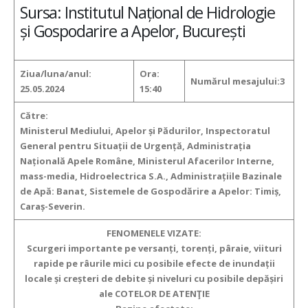
Sursa: Institutul Național de Hidrologie
și Gospodarire a Apelor, București
Ziua/luna/anul:
Ora:
Numărul mesajului:3
25.05.2024
15:40
Către:
Ministerul Mediului, Apelor și Pădurilor, Inspectoratul
General pentru Situații de Urgență, Administrația
Națională Apele Române, Ministerul Afacerilor Interne,
mass-media, Hidroelectrica S.A., Administrațiile Bazinale
de Apă: Banat, Sistemele de Gospodărire a Apelor: Timiș,
Caraș-Severin.
FENOMENELE VIZATE:
Scurgeri importante pe versanți, torenți, pâraie, viituri
rapide pe râurile mici
cu posibile efecte de inundații
locale și creșteri de debite și niveluri cu posibile depășiri
ale COTELOR DE ATENŢIE