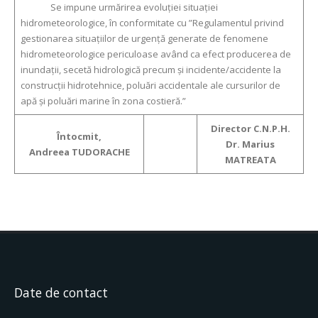
Se impune urmărirea evoluției situației
hidrometeorologice, în conformitate cu ”Regulamentul privind
gestionarea situațiilor de urgență generate de fenomene
hidrometeorologice periculoase având ca efect producerea de
inundații, secetă hidrologică precum și incidente/accidente la
construcții hidrotehnice, poluări accidentale ale cursurilor de
apă și poluări marine în zona costieră.”
Director C.N.P.H.
Întocmit,
Dr. Marius
Andreea TUDORACHE
MATREATA
Date de contact