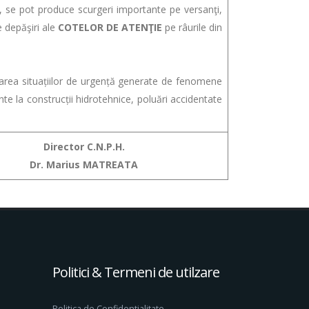
se pot produce scurgeri importante pe versanţi,
le depăşiri ale
COTELOR DE ATENŢIE
pe râurile din
ea situațiilor de urgență generate de fenomene
e la construcții hidrotehnice, poluări accidentate
Director C.N.P.H.
Dr. Marius MATREATA
Politici & Termeni de utilzare
Politica de Confidentialitate