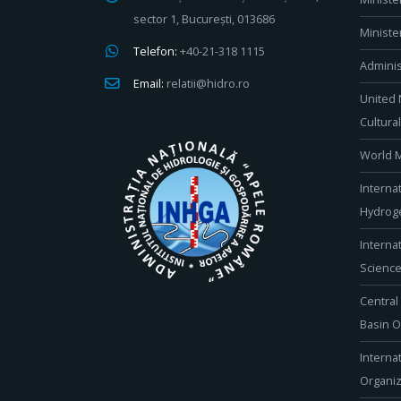
sector 1, București, 013686
Ministe
Telefon:
+40-21-318 1115
Adminis
Email:
relatii@hidro.ro
United 
Cultura
World M
Interna
Hydroge
Interna
Scienc
Central
Basin O
Interna
Organiz