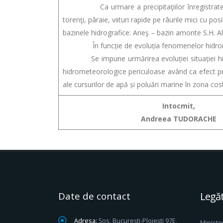
Ca urmare a precipitaţiilor înregistrate, a ce
torenţi, pâraie, viituri rapide pe râurile mici cu pos
bazinele hidrografice: Arieş – bazin amonte S.H. A
În funcție de evoluția fenomenelor hidromete
Se impune urmărirea evoluției situației hidrom
hidrometeorologice periculoase având ca efect pro
ale cursurilor de apă și poluări marine în zona cost
Intocmit,
Andreea TUDORACHE
Date de contact
Legăt
Adresa:
Șos. București-Ploiești 97E,
Ministe