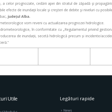
lor prognozate, cedării apei din stratul de zăpadă şi propagării, 
ibile efecte de inundaţii locale şi creşteri de debite şi niveluri cu posibi
lbac,
județul Alba.
orologice vom reveni cu actualizarea prognozei hidrologice.
eteorologice, în conformitate cu „Regulamentul privind gestionar
ducerea de inundații, secetă hidrologică precum și incidente/accident
ieră.”
uri Utile
Legături rapide
News
rul Mediului