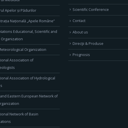
Scientific Conference
rul Apelor și Pădurilor
Contact
trația Națională „Apele Române”
Nations Educational, Scientific and
About us
l Organization
Direcţii & Produse
eteorological Organization
Prognosis
tional Association of
ologists
tional Association of Hydrological
es
 and Eastern European Network of
rganization
tional Network of Basin
ations