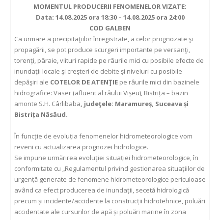
MOMENTUL PRODUCERII FENOMENELOR VIZATE:
Data: 14.08.2025 ora 18:30 – 14.08.2025 ora 24:00
COD GALBEN
Ca urmare a precipitaţiilor înregistrate, a celor prognozate şi
propagării, se pot produce scurgeri importante pe versanţi,
torenţi, pâraie, viituri rapide pe râurile mici cu posibile efecte de
inundaţii locale şi creşteri de debite şi niveluri cu posibile
depăşiri ale
COTELOR DE ATENŢIE
pe râurile mici din bazinele
hidrografice: Vaser (afluent al râului Vișeu), Bistrița – bazin
amonte S.H. Cârlibaba
,
judeţele: Maramureș, Suceava și
Bistrița Năsăud.
În funcție de evoluția fenomenelor hidrometeorologice vom
reveni cu actualizarea prognozei hidrologice.
Se impune urmărirea evoluției situației hidrometeorologice, în
conformitate cu „Regulamentul privind gestionarea situațiilor de
urgență generate de fenomene hidrometeorologice periculoase
având ca efect producerea de inundații, secetă hidrologică
precum și incidente/accidente la construcții hidrotehnice, poluări
accidentate ale cursurilor de apă și poluări marine în zona