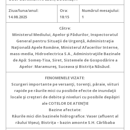
Ziua/luna/anul:
Ora:
Numărul mesajului:
14.08.2025
18:15
1
Către:
Ministerul Mediului, Apelor şi Pădurilor, Inspectoratul
General pentru Situaţii de Urgenţă, Administraţia
Naţională Apele Române, Ministerul Afacerilor Interne,
mass-media, Hidroelectrica S.A., Administraţiile Bazinale
de Apă: Someș-Tisa, Siret, Sistemele de Gospodărire a
Apelor: Maramureș, Suceava și Bistrița Năsăud.
FENOMENELE VIZATE:
Scurgeri importante pe versanţi, torenţi, pâraie, viituri
rapide pe râurile mici
cu posibile efecte de inundaţii
locale şi creşteri de debite şi niveluri cu posibile depăşiri
ale COTELOR DE ATENŢIE
Bazine afectate:
Râurile mici din bazinele hidrografice: Vaser (afluent al
râului Vișeu), Bistrița – bazin amonte S.H. Cârlibaba