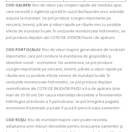
COD GALBEN
: Risc de viituri sau creşteri rapide ale nivelului apei,
care necesită o vigilență sporită în cazul desfașurării unor activități
expuse la inundații. Se pot produce scurgeri importante pe
versanți, torenți, pâraie și viituri rapide pe râurile mici cu posibile
efecte de inundații locale. În secțiunile monitorizate hidrometric, se
pot produce depășiri ale COTEI DE ATENȚIE/Fazei I de apărare.
COD PORTOCALIU
: Risc de viituri majore generatoare de revărsări
importante, care pot conduce la inundarea de gospodării şi
obiective social – economice. De asemenea, se pot produce
scurgeri importante pe versanți, torenți, pâraie și viituri rapide pe
râurile mici cu posibile efecte severe de inundații locale. În
secțiunile monitorizate hidrometric, se pot produce depășiri
semnificative ale COTEI DE INUDAȚIE/FAZEI a II-a de apărare (mai
mari de 20-30 cm). Din cauza intensității deosebite a fenomenelor
hidrologice prevăzute a fi periculoase, se pot înregistra pagube
economice însemnate și poate fi pusă în pericol viața oamenilor.
COD ROŞU
: Risc de inundații majore care poate necesita
adoptarea unor măsuri deosebite pentru evacuarea oamenilor şi