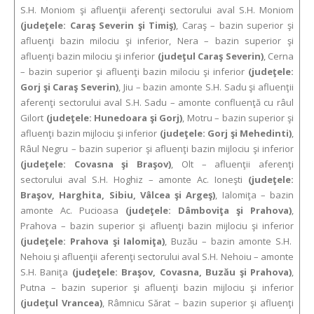
S.H. Moniom şi afluenţii aferenţi sectorului aval S.H. Moniom
(judeţele: Caraş Severin şi Timiş)
, Caraş – bazin superior şi
afluenţi bazin milociu şi inferior, Nera – bazin superior şi
afluenţi bazin milociu şi inferior
(judeţul Caraş Severin)
, Cerna
– bazin superior şi afluenţi bazin milociu şi inferior
(judeţele:
Gorj şi Caraş Severin)
, Jiu – bazin amonte S.H. Sadu şi afluenţii
aferenţi sectorului aval S.H. Sadu – amonte confluenţă cu râul
Gilort
(judeţele: Hunedoara şi Gorj)
, Motru – bazin superior şi
afluenţi bazin mijlociu şi inferior
(judeţele: Gorj şi Mehedinti)
,
Râul Negru – bazin superior şi afluenţi bazin mijlociu şi inferior
(judeţele: Covasna şi Braşov)
, Olt – afluenţii aferenţi
sectorului aval S.H. Hoghiz – amonte Ac. Ioneşti
(judeţele:
Braşov, Harghita, Sibiu, Vâlcea şi Argeş)
, Ialomiţa – bazin
amonte Ac. Pucioasa
(judeţele: Dâmboviţa şi Prahova)
,
Prahova – bazin superior şi afluenţi bazin mijlociu şi inferior
(judeţele: Prahova şi Ialomiţa)
, Buzău – bazin amonte S.H.
Nehoiu şi afluenţii aferenţi sectorului aval S.H. Nehoiu – amonte
S.H. Baniţa
(judeţele: Braşov, Covasna, Buzău şi Prahova)
,
Putna – bazin superior şi afluenţi bazin mijlociu şi inferior
(judeţul Vrancea)
, Râmnicu Sărat – bazin superior şi afluenţi