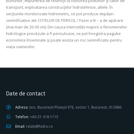
bunurilor, impunerea de restricţii la folosirea podurilor şi căilor de
transport, exploatarea construcţiilor hidrotehnice, altele. În
secţiunile monitorizate hidrometric, se pot produce depășiri
semnificative ale COTELOR DE PERICOL / Fazei a III – a de apărare
(mai mari de 20-30 cm). Din cauza intensității majore a fenomenelor
hidrologice prevăzute a fi periculoase, se pot înregistra pagube
economice însemnate şi poate exista un risc semnificativ pentru
viața oamenilor.
Date de contact
Adresa:
Șos. București-Ploiești 97E, sector 1, București, 013686
Telefon:
+40-21-318 1115
Email:
relatii@hidro.ro