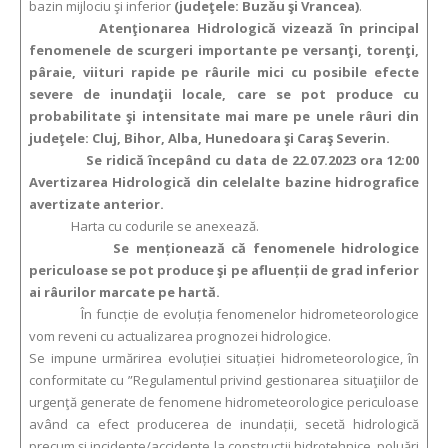
bazin mijlociu şi inferior
(judeţele: Buzău şi Vrancea)
.
Atenţionarea Hidrologică vizează în principal
fenomenele de scurgeri importante pe versanţi, torenţi,
pâraie, viituri rapide pe râurile mici cu posibile efecte
severe de inundaţii locale, care se pot produce cu
probabilitate şi intensitate mai mare pe unele râuri din
judeţele: Cluj, Bihor, Alba, Hunedoara şi Caraş Severin.
Se ridică începând cu data de 22.07.2023 ora 12:00
Avertizarea Hidrologică din celelalte bazine hidrografice
avertizate anterior.
Harta cu codurile se anexează.
Se menționează că fenomenele hidrologice
periculoase se pot produce şi pe afluenții de grad inferior
ai râurilor marcate pe hartă.
În funcție de evoluția fenomenelor hidrometeorologice
vom reveni cu actualizarea prognozei hidrologice.
Se impune urmărirea evoluției situației hidrometeorologice, în
conformitate cu ”Regulamentul privind gestionarea situaţiilor de
urgenţă generate de fenomene hidrometeorologice periculoase
având ca efect producerea de inundații, secetă hidrologică
precum și incidente/accidente la construcții hidrotehnice, poluări