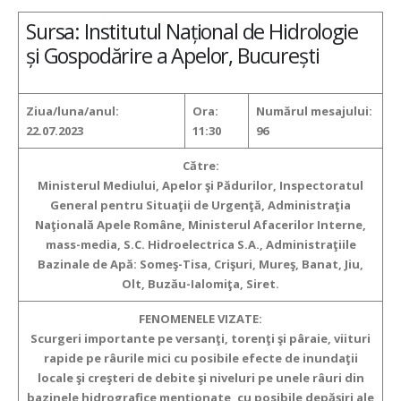
Sursa: Institutul Național de Hidrologie
și Gospodărire a Apelor, București
Ziua/luna/anul:
Ora:
Numărul mesajului:
22.07.2023
11:30
96
Către:
Ministerul Mediului, Apelor şi Pădurilor, Inspectoratul
General pentru Situaţii de Urgenţă, Administraţia
Naţională Apele Române, Ministerul Afacerilor Interne,
mass-media, S.C. Hidroelectrica S.A., Administraţiile
Bazinale de Apă: Someş-Tisa, Crişuri, Mureş, Banat, Jiu,
Olt, Buzău-Ialomiţa, Siret.
FENOMENELE VIZATE:
Scurgeri importante pe versanţi, torenţi şi pâraie, viituri
rapide pe râurile mici cu posibile efecte de inundaţii
locale şi creşteri de debite şi niveluri pe unele râuri din
bazinele hidrografice menţionate, cu posibile depăşiri ale