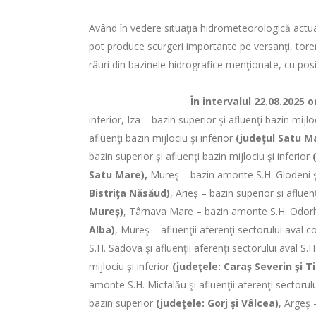
Având în vedere situaţia hidrometeorologică actua
pot produce scurgeri importante pe versanţi, torenţi 
râuri din bazinele hidrografice menţionate, cu posi
În intervalul 22.08.2025 ora 12:00
inferior, Iza – bazin superior şi afluenţi bazin mijlo
afluenţi bazin mijlociu şi inferior
(judeţul Satu M
bazin superior şi afluenţi bazin mijlociu şi inferior
Satu Mare),
Mureş – bazin amonte S.H. Glodeni şi
Bistriţa Năsăud)
, Arieș – bazin superior și afluen
Mureş)
, Târnava Mare – bazin amonte S.H. Odorhei
Alba)
, Mureş – afluenţii aferenţi sectorului aval
S.H. Sadova şi afluenţii aferenţi sectorului aval 
mijlociu şi inferior
(judeţele: Caraş Severin şi T
amonte S.H. Micfalău şi afluenţii aferenţi sectorul
bazin superior
(judeţele: Gorj şi Vâlcea)
, Argeş 