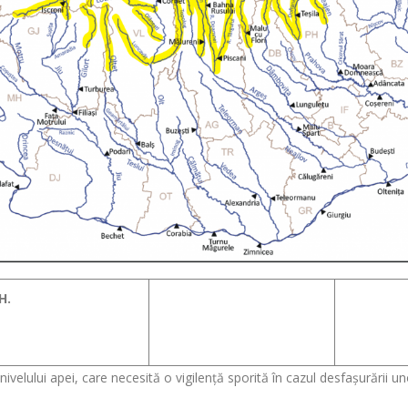
H.
e nivelului apei, care necesită o vigilență sporită în cazul desfașurării un