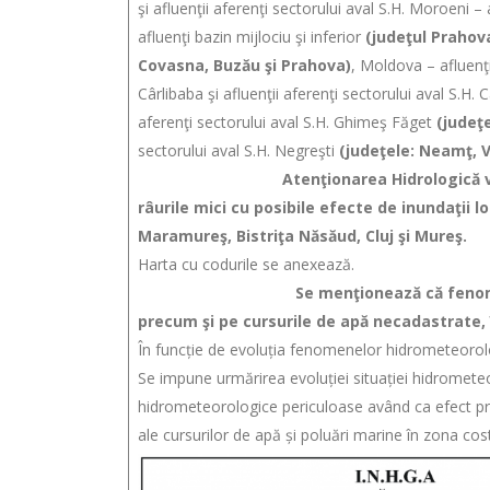
şi afluenţii aferenţi sectorului aval S.H. Moroeni
afluenţi bazin mijlociu şi inferior
(judeţul Prahov
Covasna, Buzău şi Prahova)
, Moldova – afluenţi
Cârlibaba şi afluenţii aferenţi sectorului aval S.H. 
aferenţi sectorului aval S.H. Ghimeş Făget
(judeţ
sectorului aval S.H. Negreşti
(judeţele: Neamţ, Va
Atenţionarea Hidrologică vizează în pri
râurile mici cu posibile efecte de inundaţii l
Maramureş, Bistriţa Năsăud, Cluj şi Mureş.
Harta cu codurile se anexează.
Se menţionează că fenomenele hidrologi
precum şi pe cursurile de apă necadastrate, 
În funcție de evoluția fenomenelor hidrometeorol
Se impune urmărirea evoluției situației hidromete
hidrometeorologice periculoase având ca efect pro
ale cursurilor de apă și poluări marine în zona cost