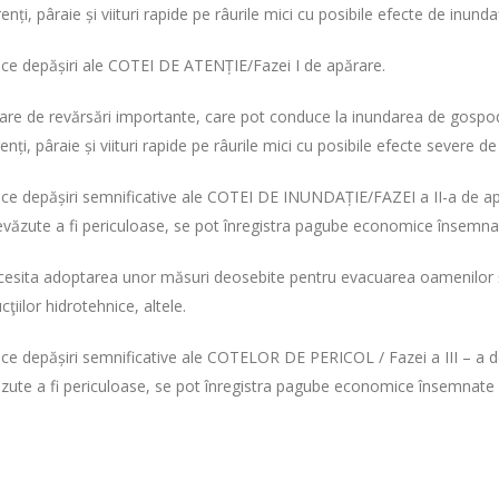
i, pâraie și viituri rapide pe râurile mici cu posibile efecte de inundaț
duce depășiri ale COTEI DE ATENȚIE/Fazei I de apărare.
toare de revărsări importante, care pot conduce la inundarea de gospo
i, pâraie și viituri rapide pe râurile mici cu posibile efecte severe de 
duce depășiri semnificative ale COTEI DE INUNDAȚIE/FAZEI a II-a de a
evăzute a fi periculoase, se pot înregistra pagube economice însemnate
cesita adoptarea unor măsuri deosebite pentru evacuarea oamenilor şi 
ţiilor hidrotehnice, altele.
duce depășiri semnificative ale COTELOR DE PERICOL / Fazei a III – a 
zute a fi periculoase, se pot înregistra pagube economice însemnate şi