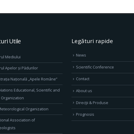
uri Utile
Legături rapide
News
rul Mediului
Scientific Conference
rul Apelor și Pădurilor
Contact
trația Națională „Apele Române”
Nations Educational, Scientific and
About us
l Organization
Direcţii & Produse
eteorological Organization
Prognosis
tional Association of
ologists