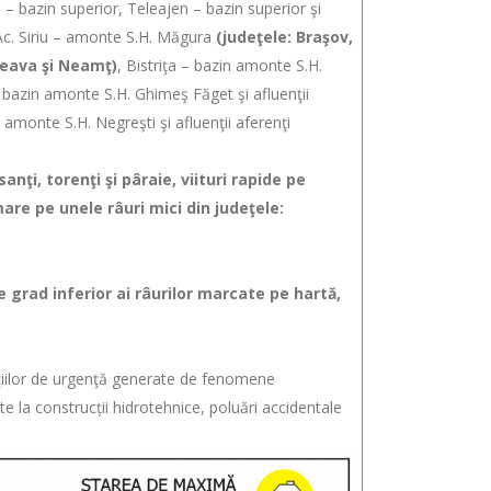
 – bazin superior, Teleajen – bazin superior şi
l Ac. Siriu – amonte S.H. Măgura
(judeţele: Braşov,
ceava şi Neamţ)
, Bistriţa – bazin amonte S.H.
 bazin amonte S.H. Ghimeş Făget şi afluenţii
 amonte S.H. Negreşti şi afluenţii aferenţi
orenţi şi pâraie, viituri rapide pe
are pe unele râuri mici din judeţele:
inferior ai râurilor marcate pe hartă,
aţiilor de urgenţă generate de fenomene
 la construcții hidrotehnice, poluări accidentale