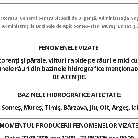
pectoratul General pentru Situaţii de Urgenţă, Administraţia N
, Administraţiile Bazinale de Apă: Someş-Tisa, Mureş, Banat, Jiu
FENOMENELE VIZATE:
renţi şi pâraie, viituri rapide pe râurile mici cu
e unele râuri din bazinele hidrografice menţiona
DE ATENŢIE.
BAZINELE HIDROGRAFICE AFECTATE:
, Someş, Mureş, Timiş, Bârzava, Jiu, Olt, Argeş, Ia
MOMENTUL PRODUCERII FENOMENELOR VIZATE
Data: 22.08.2025 ora 12:00 – 23.08.2025 ora 09:00