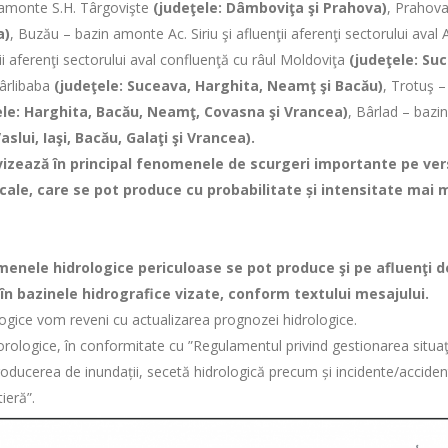
 – amonte S.H. Târgovişte
(judeţele: Dâmboviţa şi Prahova)
, Prahova
a)
, Buzău – bazin amonte Ac. Siriu şi afluenţii aferenţi sectorului ava
i aferenţi sectorului aval confluenţă cu râul Moldoviţa
(judeţele: Su
Cârlibaba
(judeţele: Suceava, Harghita, Neamţ şi Bacău)
, Trotuş –
ele: Harghita, Bacău, Neamţ, Covasna şi Vrancea)
, Bârlad – bazin
slui, Iaşi, Bacău, Galaţi şi Vrancea).
ncipal fenomenele de scurgeri importante pe versanţi, t
ocale, care se pot produce cu probabilitate și intensitate mai m
ce periculoase se pot produce şi pe afluenţi de grad 
în bazinele hidrografice vizate, conform textului mesajului.
ogice vom reveni cu actualizarea prognozei hidrologice.
orologice, în conformitate cu ”Regulamentul privind gestionarea situ
ducerea de inundații, secetă hidrologică precum și incidente/accidente
ieră”.