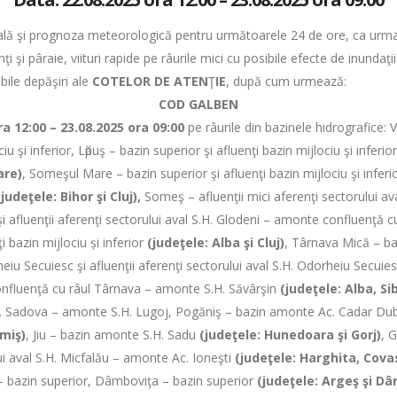
lă şi prognoza meteorologică pentru următoarele 24 de ore, ca urmare 
şi pâraie, viituri rapide pe râurile mici cu posibile efecte de inundaţii 
bile depăşiri ale
COTELOR DE ATEN
Ţ
IE
, după cum urmează:
COD GALBEN
 – 23.08.2025 ora 09:00
pe râurile din bazinele hidrografice: V
ciu şi inferior, Lӑpuş – bazin superior şi afluenţi bazin mijlociu şi inferio
are)
, Someşul Mare – bazin superior şi afluenţi bazin mijlociu şi inferi
(judeţele: Bihor şi Cluj),
Someş – afluenţii mici aferenţi sectorului av
 afluenţii aferenţi sectorului aval S.H. Glodeni – amonte confluenţă c
ţi bazin mijlociu și inferior
(judeţele: Alba şi Cluj)
, Târnava Mică – b
u Secuiesc şi afluenţii aferenţi sectorului aval S.H. Odorheiu Secuie
 confluenţă cu râul Târnava – amonte S.H. Săvârşin
(judeţele: Alba, S
S.H. Sadova – amonte S.H. Lugoj, Pogăniş – bazin amonte Ac. Cadar Dub
imiş)
, Jiu – bazin amonte S.H. Sadu
(judeţele: Hunedoara şi Gorj)
, 
ui aval S.H. Micfalău – amonte Ac. Ioneşti
(judeţele: Harghita, Covas
– bazin superior, Dâmboviţa – bazin superior
(judeţele: Argeş şi D