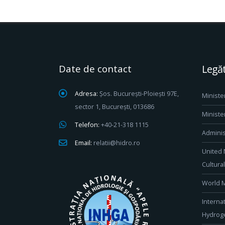
Date de contact
Legăt
Adresa:
Șos. București-Ploiești 97E,
Ministe
sector 1, București, 013686
Ministe
Telefon:
+40-21-318 1115
Adminis
Email:
relatii@hidro.ro
United 
Cultura
World M
Interna
Hydroge