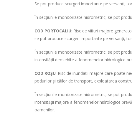
Se pot produce scurgeri importante pe versanți, torenț
În secțiunile monitorizate hidrometric, se pot pro
COD PORTOCALIU
: Risc de viituri majore genera
se pot produce scurgeri importante pe versanți, torenț
În secțiunile monitorizate hidrometric, se pot pro
intensității deosebite a fenomenelor hidrologice pr
COD ROŞU
: Risc de inundații majore care poate ne
podurilor şi căilor de transport, exploatarea construc
În secţiunile monitorizate hidrometric, se pot pro
intensității majore a fenomenelor hidrologice prevă
oamenilor.