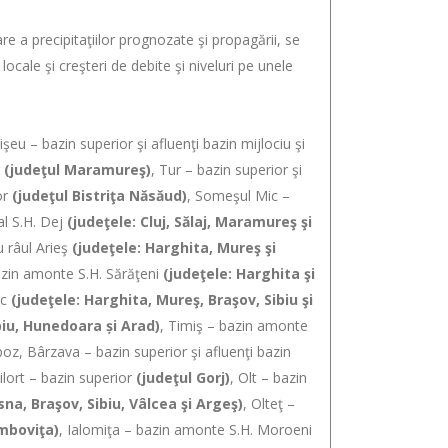
a precipitaţiilor prognozate şi propagării, se
locale şi creşteri de debite şi niveluri pe unele
işeu – bazin superior şi afluenţi bazin mijlociu şi
r
(judeţul Maramureş)
, Tur – bazin superior şi
or
(judeţul Bistriţa Năsăud)
, Someşul Mic –
al S.H. Dej
(judeţele: Cluj, Sălaj, Maramureş şi
u râul Arieş
(judeţele: Harghita, Mureş şi
azin amonte S.H. Sărăţeni
(judeţele: Harghita şi
sc
(judeţele: Harghita, Mureş, Braşov, Sibiu şi
ibiu, Hunedoara și Arad)
, Timiş – bazin amonte
oz, Bârzava – bazin superior şi afluenţi bazin
Gilort – bazin superior
(judeţul Gorj)
, Olt – bazin
na, Braşov, Sibiu, Vâlcea şi Argeş)
, Olteţ –
âmboviţa)
, Ialomiţa – bazin amonte S.H. Moroeni