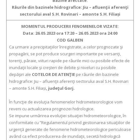
Bazine afectate:
Râurile
din bazinele hidrografice:
Jiu – afluenţii aferenţi
sectorului aval S.H. Rovinari – amonte S.H. Filiași
MOMENTUL PRODUCERII FENOMENELOR VIZATE:
Data:
26.05.2023 ora
17:20 –
26.05.2023 ora
24:00
COD GALBEN
Ca urmare a precipitaţiilor înregistrate, a celor prognozate şi
propagării, se pot produce scurgeri importante pe versanţi,
torenţi, pâraie, viituri rapide pe râurile mici cu posibile efecte de
inundaţii locale şi creşteri de debite şi niveluri cu posibile
depăşiri ale
COTELOR DE ATENŢIE
pe râurile
din bazinele
hidrografice:
Jiu – afluenţii aferenţi sectorului aval S.H. Rovinari
– amonte S.H. Filiași
,
judeţ
ul
Gorj.
În funcţie de evoluţia fenomenelor hidrometeorologice vom
reveni cu actualizarea prognozei hidrologice.
Se impune urmărirea evoluţiei situaţiei hidrometeorologice, în
conformitate cu ”Regulamentul privind gestionarea situaţiilor de
urgenţă generate de fenomene hidrometeorologice periculoase
având ca efect producerea de inundaţii, secetă hidrologică