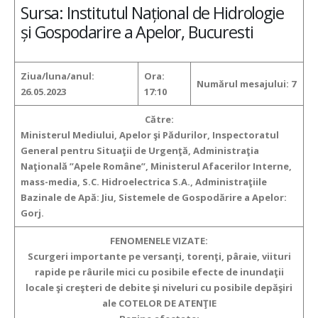
Sursa: Institutul Național de Hidrologie
și Gospodarire a Apelor, Bucuresti
Ziua/luna/anul:
Ora:
Numărul mesajului:
7
26.05.2023
17:10
Către:
Ministerul Mediului, Apelor şi Pădurilor, Inspectoratul
General pentru Situaţii de Urgenţă, Administraţia
Naţională ”Apele Române”, Ministerul Afacerilor Interne,
mass-media, S.C. Hidroelectrica S.A., Administraţiile
Bazinale de Apă:
Jiu, Sistemele de Gospodărire a Apelor:
Gorj.
FENOMENELE VIZATE:
Scurgeri importante pe versanţi, torenţi, pâraie, viituri
rapide pe râurile mici
cu posibile efecte de inundaţii
locale şi creşteri de debite şi niveluri cu posibile depăşiri
ale COTELOR DE ATENŢIE