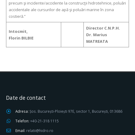
precum şi incidente/accidente la construcţii hidrotehnice, poluări
accidentale ale cursurilor de apă şi poluări marine în zona
costieră.”
Director C.N.P.H.
Intocmit,
Dr. Marius
Florin BILBIE
MATREATA
Date de contact
Adresa:
Șos. București-Ploiești 97E, sector 1, București, 013686
Telefon:
+40-21-318 1115
Email:
relatii@hidro.ro