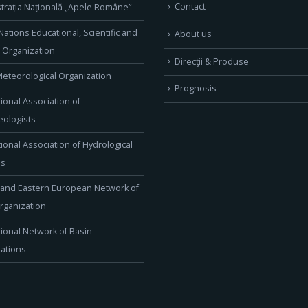
Contact
trația Națională „Apele Române”
Nations Educational, Scientific and
About us
l Organization
Direcţii & Produse
eteorological Organization
Prognosis
tional Association of
ologists
tional Association of Hydrological
es
 and Eastern European Network of
rganization
tional Network of Basin
ations