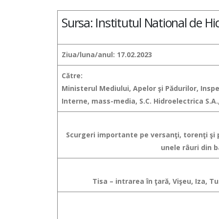
Sursa: Institutul National de Hi
Ziua/luna/anul: 17.02.2023
Către:
Ministerul Mediului, Apelor şi Pădurilor, Ins
Interne, mass-media, S.C. Hidroelectrica S.A.,
Scurgeri importante pe versanţi, torenţi şi pâ
unele râuri din 
Tisa – intrarea în ţară, Vişeu, Iza, T