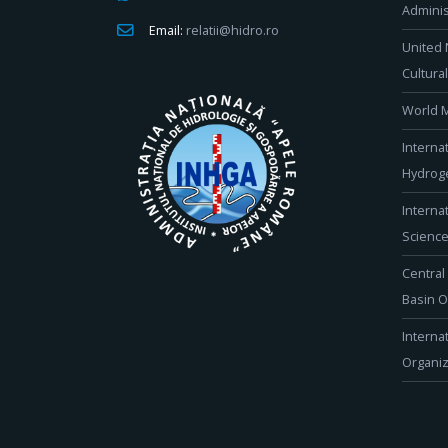
Adminis
Email:
relatii@hidro.ro
United 
Cultura
World M
Interna
Hydroge
Interna
Scienc
Central
Basin O
Interna
Organiz