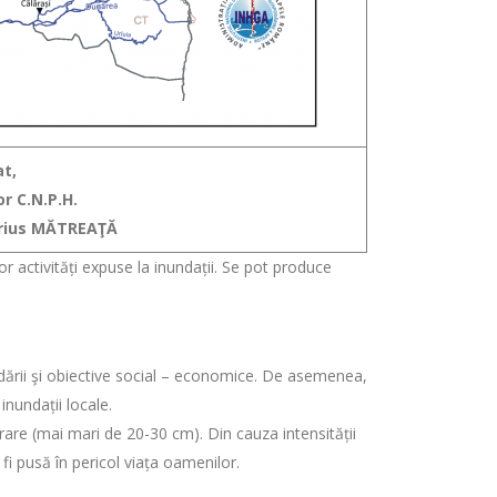
t,
or C.N.P.H.
arius MĂTREAŢĂ
nor activități expuse la inundații. Se pot produce
dării şi obiective social – economice. De asemenea,
inundații locale.
are (mai mari de 20-30 cm). Din cauza intensității
i pusă în pericol viața oamenilor.