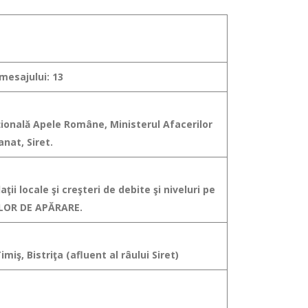
mesajului: 13
aţională Apele Române, Ministerul Afacerilor
nat, Siret.
ţii locale şi creşteri de debite şi niveluri pe
TELOR DE APĂRARE.
miş, Bistriţa (afluent al râului Siret)