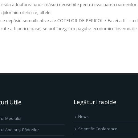
cesita adoptarea unor măsuri deosebite pentru evacuarea oamenilor şi 
ţiilor hidrotehnice, altele.
duce depășiri semnificative ale COTELOR DE PERICOL / Fazei a III – a 
zute a fi periculoase, se pot înregistra pagube economice însemnate şi
uri Utile
Legături rapide
News
rul Mediului
Scientific Conference
rul Apelor și Pădurilor