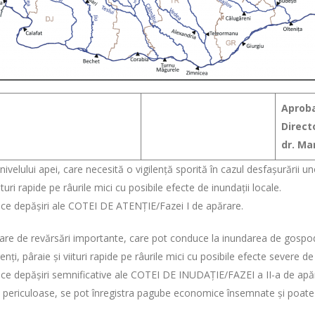
Aproba
Direct
dr. M
e nivelului apei, care necesită o vigilență sporită în cazul desfașurării u
turi rapide pe râurile mici cu posibile efecte de inundații locale.
duce depășiri ale COTEI DE ATENȚIE/Fazei I de apărare.
toare de revărsări importante, care pot conduce la inundarea de gospo
i, pâraie și viituri rapide pe râurile mici cu posibile efecte severe de 
uce depășiri semnificative ale COTEI DE INUDAȚIE/FAZEI a II-a de apăr
 periculoase, se pot înregistra pagube economice însemnate și poate f