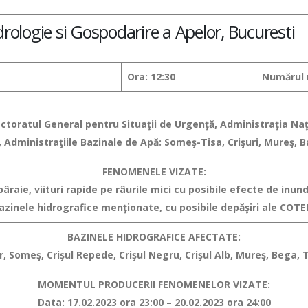
drologie si Gospodarire a Apelor, Bucuresti
Ora: 12:30
Numărul 
pectoratul General pentru Situaţii de Urgenţă, Administraţia N
 Administraţiile Bazinale de Apă: Someş-Tisa, Crişuri, Mureş, Ba
FENOMENELE VIZATE:
raie, viituri rapide pe râurile mici cu posibile efecte de inunda
bazinele hidrografice menţionate, cu posibile depăşiri ale CO
BAZINELE HIDROGRAFICE AFECTATE:
ur, Someş, Crişul Repede, Crişul Negru, Crişul Alb, Mureş, Bega, Ti
MOMENTUL PRODUCERII FENOMENELOR VIZATE:
Data: 17.02.2023 ora 23:00 – 20.02.2023 ora 24:00