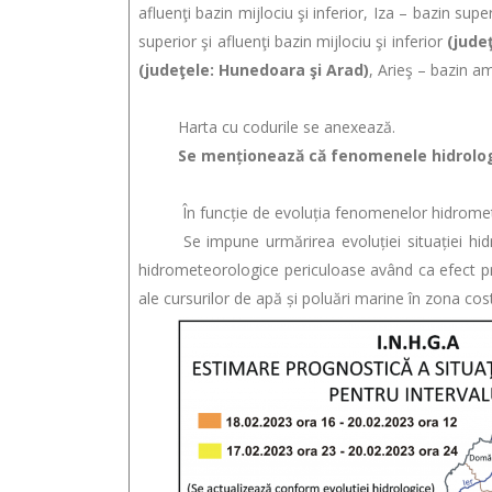
afluenţi bazin mijlociu şi inferior, Iza – bazin supe
superior şi afluenţi bazin mijlociu şi inferior
(jude
(judeţele: Hunedoara şi Arad)
, Arieş – bazin a
Harta cu codurile se anexează.
Se menționează că fenomenele hidrologice p
În funcție de evoluția fenomenelor hidrometeor
Se impune urmărirea evoluției situației hidrom
hidrometeorologice periculoase având ca efect pro
ale cursurilor de apă și poluări marine în zona cost