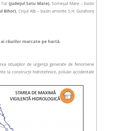
, Tur
(judeţul Satu Mare)
, Someşul Mare – bazin
ul Bihor)
, Crişul Alb – bazin amonte S.H. Gurahonţ
i râurilor marcate pe hartă.
ea situaţiilor de urgenţă generate de fenomene
e la construcții hidrotehnice, poluări accidentale