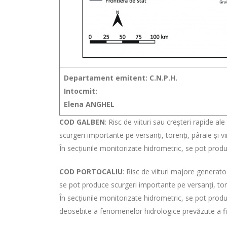
Departament emitent: C.N.P.H.
Intocmit:
Elena ANGHEL
COD GALBEN
: Risc de viituri sau creşteri rapide al
scurgeri importante pe versanți, torenți, pâraie și vii
În secțiunile monitorizate hidrometric, se pot pro
COD PORTOCALIU
: Risc de viituri majore genera
se pot produce scurgeri importante pe versanți, torenț
În secțiunile monitorizate hidrometric, se pot prod
deosebite a fenomenelor hidrologice prevăzute a fi