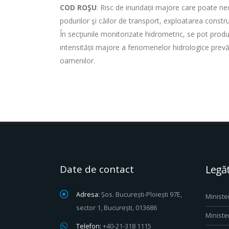
COD ROŞU
: Risc de inundații majore care poate ne
podurilor şi căilor de transport, exploatarea construc
În secţiunile monitorizate hidrometric, se pot pro
intensității majore a fenomenelor hidrologice prevă
oamenilor.
Date de contact
Legăt
Adresa:
Șos. București-Ploiești 97E,
Ministe
sector 1, București, 013686
Ministe
Telefon:
+40-21-318 1115