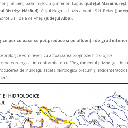
rior şi afluenţi bazin mijlociu şi inferior, Lăpuş
(judeţul Maramureş)
ţul Bistriţa Năsăud)
, Crişul Negru – bazin amonte S.H. Beiuş
(judeţ
monte S.H. Baia de Arieş
(judeţul Alba).
ericuloase se pot produce şi pe afluenții de grad inferior a
ologice vom reveni cu actualizarea prognozei hidrologice.
eteorologice, în conformitate cu ”Regulamentul privind gestionar
ducerea de inundații, secetă hidrologică precum și incidente/accident
ieră”.