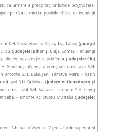
a urmare a precipitaţiilor lichide prognozate,
apide pe râurile mici cu posibile efecte de inundaţii
erent S.H. Valea Vişeului, Vişeu, Iza, Lăpuş
(judeţul
 Gilău
(judeţele: Bihor şi Cluj)
, Someş – afluenţii
i afluenţi bazin mijlociu şi inferior
(judeţele: Cluj
. Glodeni şi afluenţii aferenţi sectorului aval S.H.
in amonte S.H. Bălăuşeri, Târnava Mare – bazin
rului aval S.H. Brănişca
(judeţele: Hunedoara şi
i sectorului aval S.H. Sadova – amonte S.H. Lugoj
. Cârlibaba – amonte Ac. Izvoru Muntelui
(judeţele:
erent S.H. Valea Vişeului, Vişeu – bazin superior şi