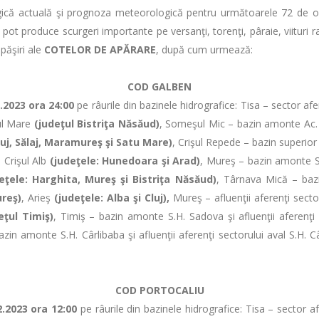
ctuală şi prognoza meteorologică pentru următoarele 72 de ore, c
 pot produce scurgeri importante pe versanţi, torenţi, pâraie, viituri r
epăşiri ale
COTELOR DE APĂRARE
, după cum urmează:
COD GALBEN
.2023 ora 24:00
pe râurile din bazinele hidrografice: Tisa – sector af
ul Mare
(judeţul Bistriţa Năsăud)
, Someşul Mic – bazin amonte Ac.
luj, Sălaj, Maramureş şi Satu Mare)
, Crişul Repede – bazin superior ş
, Crişul Alb
(judeţele: Hunedoara şi Arad)
, Mureş – bazin amonte S.H
eţele: Harghita, Mureş şi Bistriţa Năsăud)
, Târnava Mică – baz
ureş)
, Arieş
(judeţele: Alba şi Cluj),
Mureş – afluenţii aferenţi secto
eţul Timiş)
, Timiş – bazin amonte S.H. Sadova şi afluenţii aferenţ
bazin amonte S.H. Cârlibaba şi afluenţii aferenţi sectorului aval S.H
COD PORTOCALIU
.2023 ora 12:00
pe râurile din bazinele hidrografice: Tisa – sector af