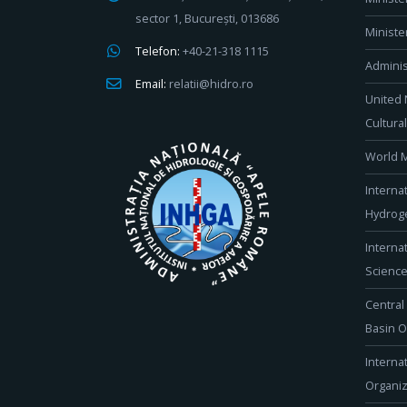
sector 1, București, 013686
Ministe
Telefon:
+40-21-318 1115
Adminis
Email:
relatii@hidro.ro
United 
Cultura
World M
Interna
Hydroge
Interna
Scienc
Central
Basin O
Interna
Organiz