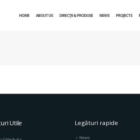
HOME
ABOUT US
DIRECŢII & PRODUSE
NEWS
PROJECTS
uri Utile
Legături rapide
News
rul Mediului