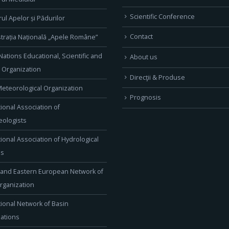
Scientific Conference
rul Apelor și Pădurilor
Contact
trația Națională „Apele Române”
Nations Educational, Scientific and
About us
l Organization
Direcţii & Produse
eteorological Organization
Prognosis
tional Association of
ologists
tional Association of Hydrological
es
 and Eastern European Network of
rganization
tional Network of Basin
ations