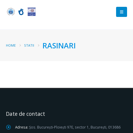
RASINARI
HOME
STATII
Date de contact
Adresa:
Șos. București-Ploiești 97E, sector 1, București, 013686