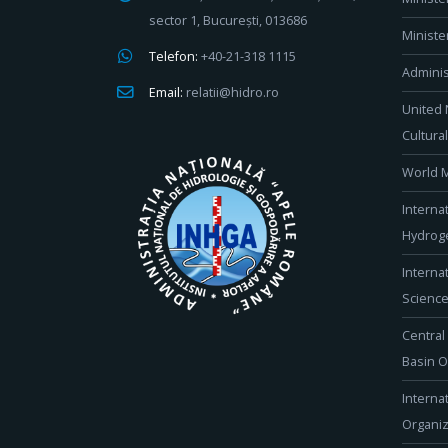
sector 1, București, 013686
Ministe
Telefon:
+40-21-318 1115
Adminis
Email:
relatii@hidro.ro
United 
Cultura
World M
Interna
Hydroge
Interna
Scienc
Central
Basin O
Interna
Organiz