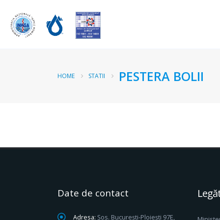
PESTERA BOLII
HOME
STATII
Date de contact
Legăt
Adresa:
Șos. București-Ploiești 97E,
Ministe