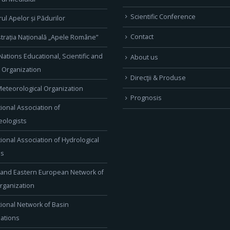
Scientific Conference
rul Apelor și Pădurilor
Contact
trația Națională „Apele Române”
Nations Educational, Scientific and
About us
l Organization
Direcţii & Produse
eteorological Organization
Prognosis
tional Association of
ologists
tional Association of Hydrological
es
 and Eastern European Network of
rganization
tional Network of Basin
ations