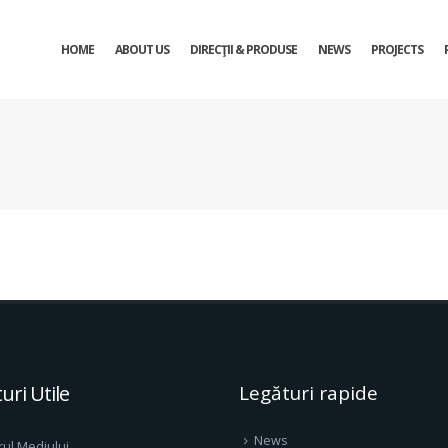
HOME
ABOUT US
DIRECŢII & PRODUSE
NEWS
PROJECTS
uri Utile
Legături rapide
News
rul Mediului