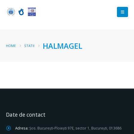
HALMAGEL
HOME
STATII
Date de contact
Adresa:
Șos. București-Ploiești 97E, sector 1, București, 013686