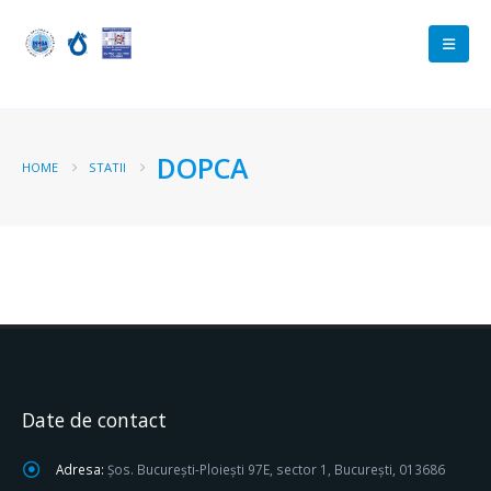
DOPCA
HOME
STATII
Date de contact
Adresa:
Șos. București-Ploiești 97E, sector 1, București, 013686