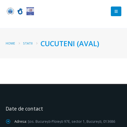
CUCUTENI (AVAL)
HOME
STATII
Date de contact
Adresa:
Șos. București-Ploiești 97E, sector 1, București, 013686