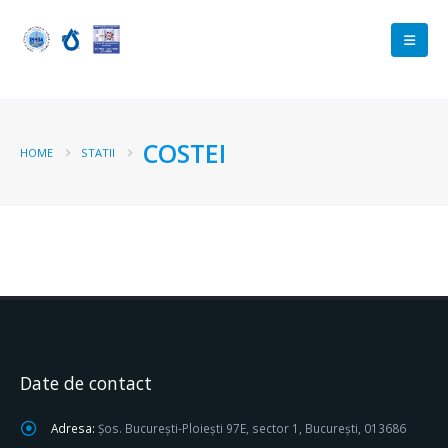
COSTEI
HOME
STATII
Date de contact
Adresa:
Șos. București-Ploiești 97E, sector 1, București, 013686