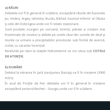
a)
RÂURI
Debitele vor fi în general în scădere, exceptând râurile din bazinele
Jiu, Vedea, Argeş, Ialomița, Buzău, Bârlad, bazinul inferior al Oltului
şi cele din Dobrogea unde vor fi relativ staționare.
Sunt posibile scurgeri pe versanți, torenți, pâraie și creșteri mai
însemnate de niveluri și debite pe unele râuri din zonele de deal şi
munte ca urmare a precipitațiilor prevăzute sub formă de aversă,
izolat, cu caracter torențial.
Nivelurile pe râuri la staţiile hidrometrice se vor situa sub
COTELE
DE ATENŢIE.
b) DUNĂRE
Debitul la intrarea în ţară (secţiunea Baziaş) va fi în creștere (3900
m3/s).
În aval de Porţile de Fier debitele vor fi în general în creștere
exceptând sectorul Bechet – Giurgiu unde vor fi în scădere.