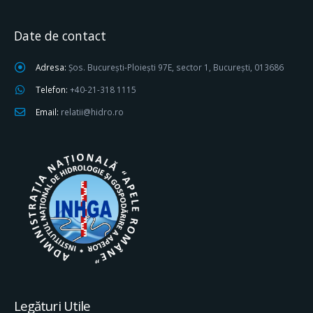
Date de contact
Adresa:
Șos. București-Ploiești 97E, sector 1, București, 013686
Telefon:
+40-21-318 1115
Email:
relatii@hidro.ro
Legături Utile