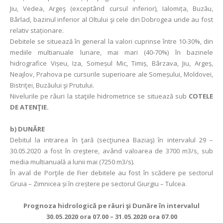
Jiu, Vedea, Argeş (exceptând cursul inferior), Ialomița, Buzău,
Bârlad, bazinul inferior al Oltului şi cele din Dobrogea unde au fost
relativ staționare.
Debitele se situează în general la valori cuprinse între 10-30%, din
mediile multianuale lunare, mai mari (40-70%) în bazinele
hidrografice Vișeu, Iza, Someșul Mic, Timiș, Bârzava, Jiu, Argeș,
Neajlov, Prahova pe cursurile superioare ale Someșului, Moldovei,
Bistriţei, Buzăului şi Prutului.
Nivelurile pe râuri la staţiile hidrometrice se situează sub
COTELE
DE ATENŢIE.
b)
DUNĂRE
Debitul la intrarea în ţară (secţiunea Baziaş) în intervalul 29 –
30.05.2020 a fost în creştere, având valoarea de 3700 m3/s, sub
media multianuală a lunii mai (7250 m3/s).
În aval de Porţile de Fier debitele au fost în scădere pe sectorul
Gruia – Zimnicea și în creștere pe sectorul Giurgiu – Tulcea.
Prognoza hidrologică pe râuri şi Dunăre în intervalul
30.05.2020 ora 07.00 – 31.05.2020 ora 07.00