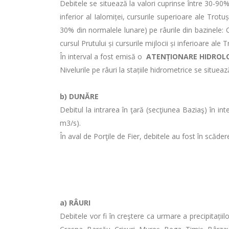
Debitele se situează la valori cuprinse între 30-90
inferior al Ialomiței, cursurile superioare ale Trot
30% din normalele lunare) pe râurile din bazinele: C
cursul Prutului și cursurile mijlocii și inferioare ale 
În interval a fost emisă o
ATENȚIONARE HIDROL
Nivelurile pe râuri la stațiile hidrometrice se situea
b)
DUNĂRE
Debitul la intrarea în ţară (secţiunea Baziaş) în 
m3/s).
În aval de Porţile de Fier, debitele au fost în scăder
a)
RÂURI
Debitele vor fi în creştere ca urmare a precipitațiil