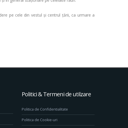
și în general staționare pe celelalte râuri.
ere pe cele din vestul și centrul țării, ca urmare a
Politici & Termeni de utilzare
Politica de Confidentialitate
Politica de Cookie-uri