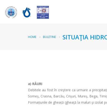
SITUAŢIA HIDR
HOME
BULETINE
a)
RÂURI
Debitele au fost în creştere ca urmare a precipitații
Someș, Crasna, Barcău, Crișuri, Mureș, Bega, Timiș, 
Formațiunile de gheață (gheaţă la maluri şi izolat p