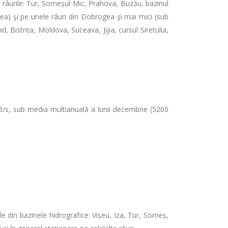
e râurile: Tur, Someșul Mic, Prahova, Buzău, bazinul
ncea) şi pe unele râuri din Dobrogea şi mai mici (sub
 Bistrița, Moldova, Suceava, Jijia, cursul Siretului,
m3/s, sub media multianuală a lunii decembrie (5200
ile din bazinele hidrografice: Vișeu, Iza, Tur, Someș,