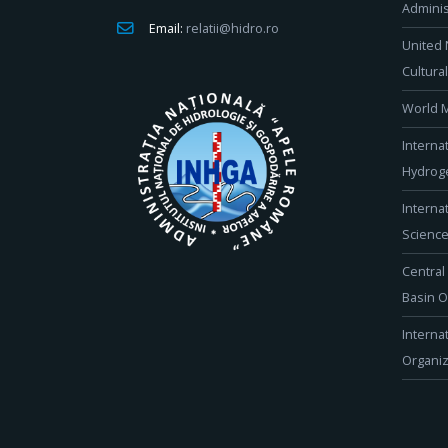
Adminis
Email:
relatii@hidro.ro
United 
Cultura
World M
Interna
Hydroge
Interna
Scienc
Central
Basin O
Interna
Organiz