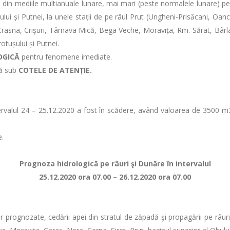
% din mediile multianuale lunare, mai mari (peste normalele lunare) p
ușului și Putnei, la unele stații de pe râul Prut (Ungheni-Prisăcani, Oa
rasna, Crişuri, Târnava Mică, Bega Veche, Moravița, Rm. Sărat, Bârlad,
Trotușului și Putnei.
OGICĂ
pentru fenomene imediate.
ză sub
COTELE DE ATENȚIE.
intervalul 24 – 25.12.2020 a fost în scădere, având valoarea de 3500 
e.
Prognoza hidrologică pe râuri şi Dunăre în intervalul
25.12.2020 ora 07.00 – 26.12.2020 ora 07.00
or prognozate, cedării apei din stratul de zăpadă şi propagării pe râur