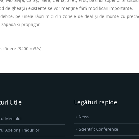
 Moravița, Caraș, Nera, Cerna, Siret, Prut, bazinul superior al Oltului 
pod de gheaţă) existente se vor menține fără modificări importante.
 debite, pe unele râuri mici din zonele de deal și de munte cu precăd
e zăpadă și propagării.
în scădere (3400 m3/s).
uri Utile
Legături rapide
News
rul Mediului
Scientific Conference
rul Apelor și Pădurilor