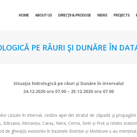
HOME
ABOUT US
DIRECŢII & PRODUSE
NEWS
PROJECTS
OLOGICĂ PE RÂURI ŞI DUNĂRE ÎN DATA
Situaţia hidrologică pe râuri şi Dunăre în intervalul
24.12.2020 ora 07.00 – 25.12.2020 ora 07.00
lor căzute în interval, cedării apei din stratul de zăpadă şi propagării 
Bârzava, Moravița, Caraș, Nera, Cerna, Siret și Prut și relativ stațion
od de gheaţă) existente în bazinele Bistriței și Moldovei s-au menținut