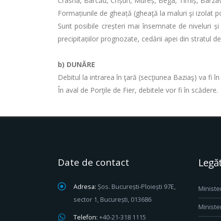
Crasna, Barcău, Crișuri, Mureș, Bega, Timiș, Bârzava,
Formațiunile de gheață (gheaţă la maluri şi izolat 
Sunt posibile creșteri mai însemnate de niveluri și
precipitațiilor prognozate, cedării apei din stratul d
b)
DUNĂRE
Debitul la intrarea în ţară (secţiunea Baziaş) va fi 
În aval de Porţile de Fier, debitele vor fi în scădere.
Date de contact
Legăt
Adresa:
Șos. București-Ploiești 97E,
Ministe
sector 1, București, 013686
Ministe
Telefon:
+40-21-318 1115