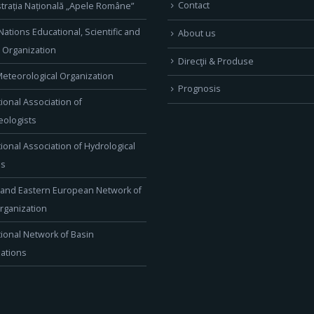
Contact
trația Națională „Apele Române”
Nations Educational, Scientific and
About us
l Organization
Direcţii & Produse
eteorological Organization
Prognosis
tional Association of
ologists
tional Association of Hydrological
es
 and Eastern European Network of
rganization
tional Network of Basin
ations