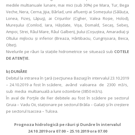
mediile multianuale lunare, mai mici (sub 30%) pe Mara, Tur, Bega
Veche, Nera, Cerna, Jijia, Bârlad, unii afluenţi ai Someșului (Sălăuța,
Lonea, Fizeș, Lăpuş), ai Crișurilor (Cigher, Valea Roșie, Holod),
Mureșului (Comlod, Iara, Hășdate, Vișa, Domald, Secaș, Sebeș,
Ampoi, Strei, Râul Mare, Râul Galben), Jiului (Coșuștea, Amaradia) şi
Oltului mijlociu și inferior (Breaza, Hârtibaciu, Cungrișoara, Beica,
Olteț).
Nivelurile pe râuri la stațiile hidrometrice se situează sub
COTELE
DE ATENȚIE.
b) DUNĂRE
Debitul la intrarea în ţară (secţiunea Baziaş) în intervalul 23.10.2019
– 24.10.2019 a fost în scădere, având valoarea de 2300 m3/s,
sub media multianuală a lunii octombrie (3850 m3/s).
În aval de Porţile de Fier debitele au fost în scădere pe sectorul
Gruia – Vadu Oii, staționare pe sectorul Brăila – Galați și în creștere
pe sectorul Isaccea – Tulcea.
Prognoza hidrologică pe râuri şi Dunăre în intervalul
24.10.2019 ora 07.00 – 25.10.2019 ora 07.00