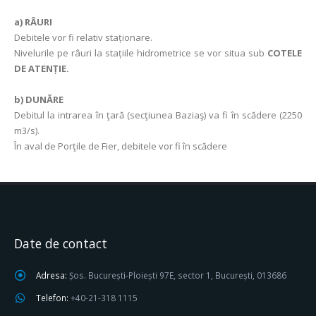
a)
RÂURI
Debitele vor fi relativ staționare.
Nivelurile pe râuri la stațiile hidrometrice se vor situa sub
COTELE
DE ATENȚIE.
b) DUNĂRE
Debitul la intrarea în ţară (secţiunea Baziaş) va fi în scădere (2250
m3/s).
În aval de Porţile de Fier, debitele vor fi în scădere
Date de contact
Adresa:
Șos. București-Ploiești 97E, sector 1, București, 013686
Telefon:
+40-21-318 1115