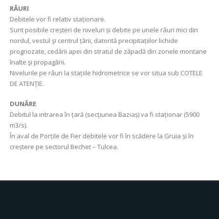
RÂURI
Debitele vor fi relativ staționare.
Sunt posibile creșteri de niveluri și debite pe unele râuri mici din
nordul, vestul şi centrul țării, datorită precipitațiilor lichide
prognozate, cedării apei din stratul de zăpadă din zonele montane
înalte şi propagării.
Nivelurile pe râuri la stațiile hidrometrice se vor situa sub COTELE
DE ATENȚIE.
DUNĂRE
Debitul la intrarea în țară (secțiunea Baziaș) va fi staționar (5900
m3/s).
În aval de Porțile de Fier debitele vor fi în scădere la Gruia și în
creștere pe sectorul Bechet – Tulcea.