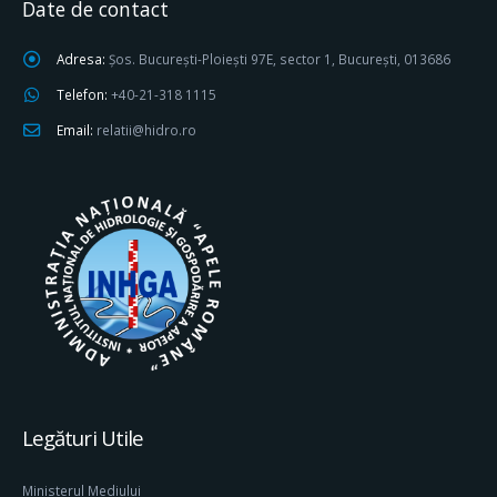
Date de contact
Adresa:
Șos. București-Ploiești 97E, sector 1, București, 013686
Telefon:
+40-21-318 1115
Email:
relatii@hidro.ro
Legături Utile
Ministerul Mediului