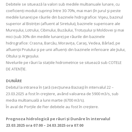
Debitele se situează la valori sub mediile multianuale lunare, cu
coeficienți moduli cuprinși între 30-70%, mai mari (în jurul şi peste
mediile lunare) pe râurile din bazinele hidrografice: Vişeu, bazinul
superior al Bistriței (afluent al Siretului), bazinele superioare ale
Mureșului, Lotrului, Cibinului, Buzăului, Trotușului și Moldovei şi mai
mici (sub 30% din mediile lunare) pe râurile din bazinele
hidrografice: Crasna, Barcău, Moravița, Caraș, Vedea, Bârlad, pe
afluenții Prutului și pe unii afluenți din bazinele inferioare ale Jiului,
Oltului și Argeșului.
Nivelurile pe râuri la stațiile hidrometrice se situează sub COTELE
DE ATENȚIE.
DUNĂRE
Debitul la intrarea în țară (secțiunea Baziaș) în intervalul 22 –
23.03.2025 a fost în creştere, având valoarea de 5900 m3/s, sub
media multianuală a lunii martie (6700 m3/s).
În aval de Porțile de Fier debitele au fost în creștere.
Prognoza hidrologică pe râuri și Dunăre în intervalul
23.03.2025 ora 07.00 – 24.03.2025 ora 07.00