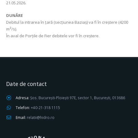
21.05.2026.
DUNĂRE
Debitul la intrarea în țară (secțiunea Baziaș) va fi în creștere (4200
3
m
/s).
În aval de Porțile de Fier debitele vor fi în creștere.
Date de contact
Adresa:
Șos. București-Ploiești 97E, sector 1, București, 013686
Telefon:
+40-21-318 1115
Email:
relatii@hidro.ro