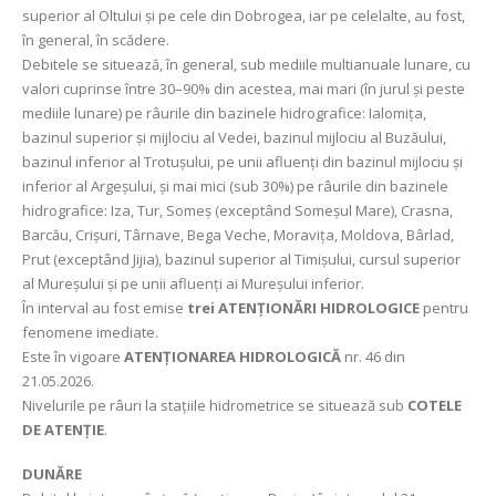
superior al Oltului și pe cele din Dobrogea, iar pe celelalte, au fost,
în general, în scădere.
Debitele se situează, în general, sub mediile multianuale lunare, cu
valori cuprinse între 30–90% din acestea, mai mari (în jurul și peste
mediile lunare) pe râurile din bazinele hidrografice: Ialomița,
bazinul superior și mijlociu al Vedei, bazinul mijlociu al Buzăului,
bazinul inferior al Trotușului, pe unii afluenți din bazinul mijlociu și
inferior al Argeșului, și mai mici (sub 30%) pe râurile din bazinele
hidrografice: Iza, Tur, Someș (exceptând Someșul Mare), Crasna,
Barcău, Crișuri, Târnave, Bega Veche, Moravița, Moldova, Bârlad,
Prut (exceptând Jijia), bazinul superior al Timișului, cursul superior
al Mureșului și pe unii afluenți ai Mureșului inferior.
În interval au fost emise
trei ATENȚIONĂRI HIDROLOGICE
pentru
fenomene imediate.
Este în vigoare
ATENȚIONAREA HIDROLOGICĂ
nr. 46 din
21.05.2026.
Nivelurile pe râuri la stațiile hidrometrice se situează sub
COTELE
DE ATENȚIE
.
DUNĂRE