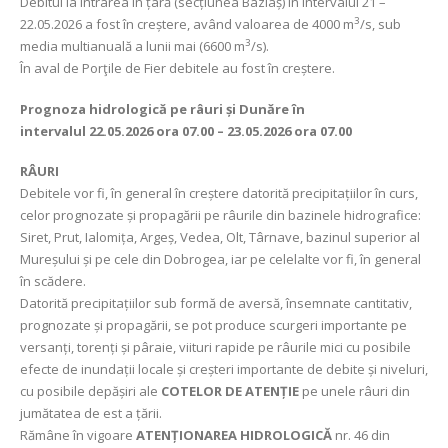
Debitul la intrarea în țară (secțiunea Baziaș) în intervalul 21 –
3
22.05.2026 a fost în creștere, având valoarea de 4000 m
/s, sub
3
media multianuală a lunii mai (6600 m
/s).
În aval de Porţile de Fier debitele au fost în creștere.
Prognoza hidrologică pe râuri și Dunăre în
intervalul
22.05.2026 ora 07.00 – 23.05.2026 ora 07.00
RÂURI
Debitele vor fi, în general în creștere datorită precipitațiilor în curs,
celor prognozate și propagării pe râurile din bazinele hidrografice:
Siret, Prut, Ialomița, Argeș, Vedea, Olt, Târnave, bazinul superior al
Mureșului și pe cele din Dobrogea, iar pe celelalte vor fi, în general
în scădere.
Datorită precipitațiilor sub formă de aversă, însemnate cantitativ,
prognozate și propagării, se pot produce scurgeri importante pe
versanți, torenți și pâraie, viituri rapide pe râurile mici cu posibile
efecte de inundații locale și creșteri importante de debite și niveluri,
cu posibile depășiri ale
COTELOR DE ATENȚIE
pe unele râuri din
jumătatea de est a țării.
Rămâne în vigoare
ATENȚIONAREA HIDROLOGICĂ
nr. 46 din