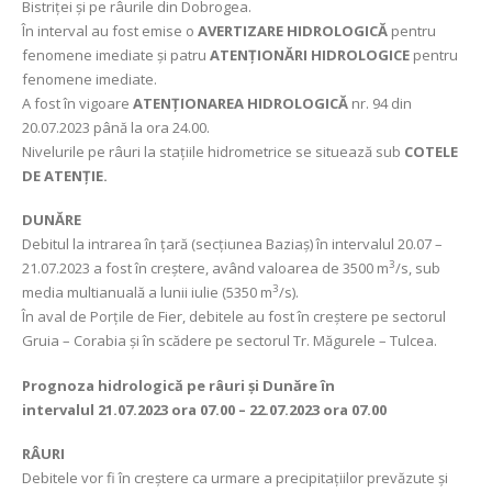
Bistriței și pe râurile din Dobrogea.
În interval au fost emise o
AVERTIZARE HIDROLOGICĂ
pentru
fenomene imediate și patru
ATENȚIONĂRI HIDROLOGICE
pentru
fenomene imediate.
A fost în vigoare
ATENȚIONAREA HIDROLOGICĂ
nr. 94 din
20.07.2023 până la ora 24.00.
Nivelurile pe râuri la stațiile hidrometrice se situează sub
COTELE
DE ATENȚIE.
DUNĂRE
Debitul la intrarea în țară (secțiunea Baziaș) în intervalul 20.07 –
3
21.07.2023 a fost în creștere, având valoarea de 3500 m
/s, sub
3
media multianuală a lunii iulie (5350 m
/s).
În aval de Porțile de Fier, debitele au fost în creștere pe sectorul
Gruia – Corabia și în scădere pe sectorul Tr. Măgurele – Tulcea.
Prognoza hidrologică pe râuri și Dunăre în
intervalul
21.07.2023 ora 07.00 – 22.07.2023 ora 07.00
RÂURI
Debitele vor fi în creștere ca urmare a precipitațiilor prevăzute și