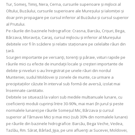
Tur, Someș, Timiș, Nera, Cerna, cursurile superioare și mijlocii al
Oltului, Buzăului, cursurile superioare ale Mureșului și Ialomiței și
doar prin propagare pe cursul inferior al Buzăului și cursul superior
al Prutului.
Pe râurile din bazinele hidrografice: Crasna, Barcău, Crișuri, Bega,
Bârzava, Moravița, Caraș, cursul mijlociu și inferior al Mureșului
debitele vor fi în scădere și relativ staționare pe celelalte râuri din
țară.
Scurgeri importante pe versanţi, torenţi şi pâraie, viituri rapide pe
râurile mici cu efecte de inundaţii locale şi creşteri importante de
debite şi niveluri s-au înregistrat pe unele râuri din nordul
Munteniei, sudul Moldovei și zonele de munte, ca urmare a
precipitațiilor căzute în interval sub formă de aversă, izolat mai
însemnate cantitativ.
Debitele se situează la valori sub mediile multianuale lunare, cu
coeficienți moduli cuprinși între 30-90%, mai mari (în jurul și peste
normalele lunare) pe râurile Someșul Mic, Bârzava și cursul
superior al Târnavei Mici și mai mici (sub 30% din normalele lunare)
pe râurile din bazinele hidrografice: Barcău, Bega Veche, Vedea,
Tazlău, Rm. Sărat, Bârlad, Jijia, pe unii afluenţi ai Sucevei, Moldovei,