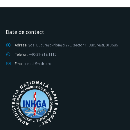
Date de contact
Adresa:
Șos. București-Ploiești 97E, sector 1, București, 013686
Telefon:
+40-21-318 1115
Email:
relatii@hidro.ro