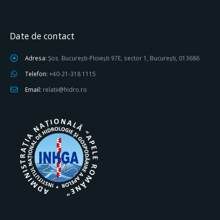
Date de contact
Adresa:
Șos. București-Ploiești 97E, sector 1, București, 013686
Telefon:
+40-21-318 1115
Email:
relatii@hidro.ro