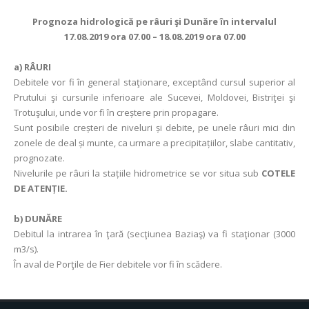
Prognoza hidrologică pe râuri şi Dunăre în intervalul
17.08.2019 ora 07.00 – 18.08.2019 ora 07.00
a)
RÂURI
Debitele vor fi în general staţionare, exceptând cursul superior al
Prutului şi cursurile inferioare ale Sucevei, Moldovei, Bistriţei şi
Trotuşului, unde vor fi în creștere prin propagare.
Sunt posibile creșteri de niveluri și debite, pe unele râuri mici din
zonele de deal și munte, ca urmare a precipitațiilor, slabe cantitativ,
prognozate.
Nivelurile pe râuri la stațiile hidrometrice se vor situa sub
COTELE
DE ATENȚIE.
b) DUNĂRE
Debitul la intrarea în ţară (secţiunea Baziaş) va fi staţionar (3000
m3/s).
În aval de Porţile de Fier debitele vor fi în scădere.