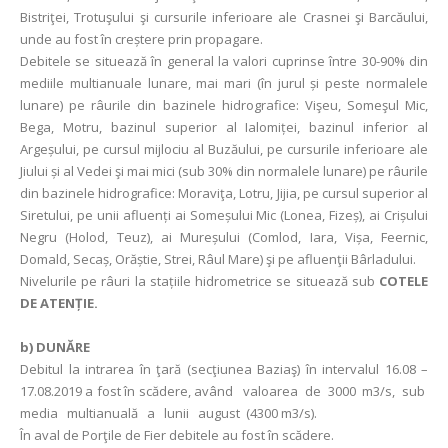
Bistriţei, Trotuşului şi cursurile inferioare ale Crasnei şi Barcăului,
unde au fost în creștere prin propagare.
Debitele se situează în general la valori cuprinse între 30-90% din
mediile multianuale lunare, mai mari (în jurul și peste normalele
lunare) pe râurile din bazinele hidrografice: Vişeu, Someşul Mic,
Bega, Motru, bazinul superior al Ialomiței, bazinul inferior al
Argeșului, pe cursul mijlociu al Buzăului, pe cursurile inferioare ale
Jiului și al Vedei şi mai mici (sub 30% din normalele lunare) pe râurile
din bazinele hidrografice: Moraviţa, Lotru, Jijia, pe cursul superior al
Siretului, pe unii afluenți ai Someșului Mic (Lonea, Fizeș), ai Crișului
Negru (Holod, Teuz), ai Mureșului (Comlod, Iara, Vișa, Feernic,
Domald, Secaș, Orăștie, Strei, Râul Mare) şi pe afluenţii Bârladului.
Nivelurile pe râuri la stațiile hidrometrice se situează sub
COTELE
DE ATENȚIE.
b) DUNĂRE
Debitul la intrarea în ţară (secţiunea Baziaş) în intervalul 16.08 –
17.08.2019 a fost în scădere, având valoarea de 3000 m3/s, sub
media multianuală a lunii august (4300 m3/s).
În aval de Porţile de Fier debitele au fost în scădere.