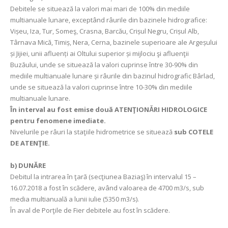
Debitele se situează la valori mai mari de 100% din mediile
multianuale lunare, exceptând râurile din bazinele hidrografice:
Vișeu, Iza, Tur, Someş, Crasna, Barcău, Crișul Negru, Crișul Alb,
Târnava Mică, Timiș, Nera, Cerna, bazinele superioare ale Argeșului
și Jijiei, unii afluenți ai Oltului superior și mijlociu şi afluenţii
Buzăului, unde se situează la valori cuprinse între 30-90% din
mediile multianuale lunare și râurile din bazinul hidrografic Bârlad,
unde se situează la valori cuprinse între 10-30% din mediile
multianuale lunare.
În interval au fost emise două ATENŢIONǍRI HIDROLOGICE
pentru fenomene imediate.
Nivelurile pe râuri la staţiile hidrometrice se situează
sub COTELE
DE ATENŢIE.
b) DUNĂRE
Debitul la intrarea în ţară (secţiunea Baziaş) în intervalul 15 –
16.07.2018 a fost în scădere, având valoarea de 4700 m3/s, sub
media multianuală a lunii iulie (5350 m3/s).
În aval de Porţile de Fier debitele au fost în scădere.