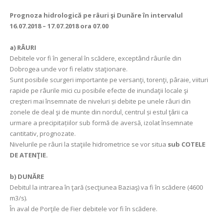
Prognoza hidrologică pe râuri şi Dunăre în intervalul
16.07.2018 – 17.07.2018 ora 07.00
a)
RÂURI
Debitele vor fi în general în scădere, exceptând râurile din
Dobrogea unde vor fi relativ staţionare.
Sunt posibile scurgeri importante pe versanţi, torenţi, pâraie, viituri
rapide pe râurile mici cu posibile efecte de inundaţii locale şi
creşteri mai însemnate de niveluri și debite pe unele râuri din
zonele de deal şi de munte din nordul, centrul și estul ţǎrii ca
urmare a precipitațiilor sub formă de aversă, izolat însemnate
cantitativ, prognozate.
Nivelurile pe râuri la staţiile hidrometrice se vor situa
sub COTELE
DE ATENŢIE.
b) DUNĂRE
Debitul la intrarea în ţară (secţiunea Baziaş) va fi în scădere (4600
m3/s).
În aval de Porţile de Fier debitele vor fi în scădere.