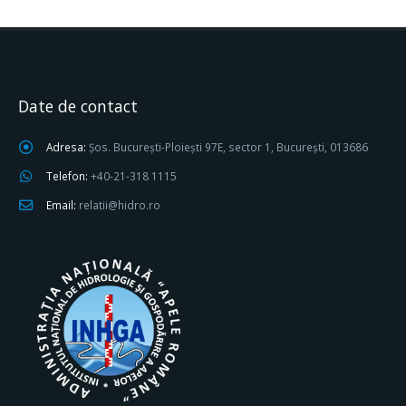
Date de contact
Adresa:
Șos. București-Ploiești 97E, sector 1, București, 013686
Telefon:
+40-21-318 1115
Email:
relatii@hidro.ro