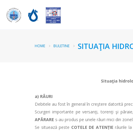
SITUAŢIA HIDR
HOME
BULETINE
Situaţia hidrol
a)
RÂURI
Debitele au fost în general în creştere datorită precip
Scurgeri importante pe versanţi, torenţi şi pâraie
APĂRARE
s-au produs pe unele râuri mici din zonele 
Se situează peste
COTELE DE ATENȚIE
râurile la