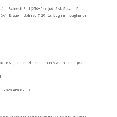
Albă – Boinești Sud (250+24)–Jud. SM, Sașa – Poieni
56), Brătia – Bălilești (120+2), Bughia – Bughia de
700 m3/s, sub media multianuală a lunii iunie (6400
t.
06.2020 ora 07.00