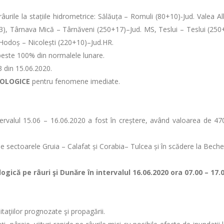
âurile la stațiile hidrometrice: Sălăuța – Romuli (80+10)-Jud. Valea 
3), Târnava Mică – Târnăveni (250+17)–Jud. MS, Teslui – Teslui (250+
odoș – Nicolești (220+10)–Jud.HR.
si peste 100% din normalele lunare.
3 din 15.06.2020.
ROLOGICE
pentru fenomene imediate.
intervalul 15.06 – 16.06.2020 a fost în creștere, având valoarea de 4
e pe sectoarele Gruia – Calafat și Corabia– Tulcea și în scădere la Beche
gică pe râuri şi Dunăre în intervalul 16.06.2020 ora 07.00 – 17.
itaţiilor prognozate şi propagării.