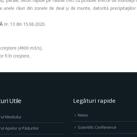
i, pâraie, viituri rapide pe râurile mici cu posibile efecte de inundaţii 
 unele râuri din zonele de deal și de munte, datorită precipitaţiilo
CĂ
nr. 13 din 15.06.2020.
n creştere (4900 m3/s).
or fi în creştere.
uri Utile
Legături rapide
News
rul Mediului
Scientific Conference
rul Apelor și Pădurilor