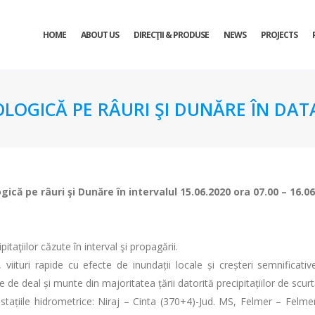
HOME
ABOUT US
DIRECŢII & PRODUSE
NEWS
PROJECTS
OLOGICĂ PE RÂURI ŞI DUNĂRE ÎN DATA
ogică pe râuri şi Dunăre în intervalul 15.06.2020 ora 07.00 – 16.0
itaţiilor căzute în interval şi propagării.
, viituri rapide cu efecte de inundații locale și creșteri semnificati
de deal și munte din majoritatea țării datorită precipitațiilor de scurt
 stațiile hidrometrice: Niraj – Cinta (370+4)-Jud. MS, Felmer – Felm