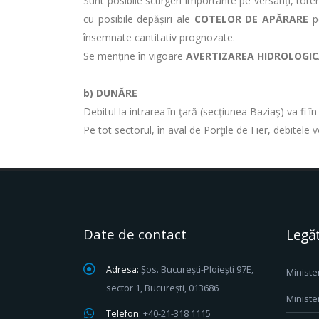
Sunt posibile scurgeri importante pe versanți, torenț
cu posibile depășiri ale
COTELOR DE APĂRARE
pe
însemnate cantitativ prognozate.
Se menține în vigoare
AVERTIZAREA HIDROLOGI
b) DUNĂRE
Debitul la intrarea în ţară (secţiunea Baziaş) va fi î
Pe tot sectorul, în aval de Porţile de Fier, debitele v
Date de contact
Legăt
Adresa:
Șos. București-Ploiești 97E,
Ministe
sector 1, București, 013686
Ministe
Telefon:
+40-21-318 1115