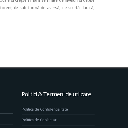
locale și creșteri mai însemnate de niveluri și debite
r torențiale sub formă de aversă, de scurtă durată,
Politici & Termeni de utilzare
Politica de Confidentialitate
Politica de Cookie-uri