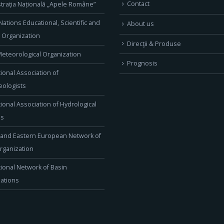
Contact
trația Națională „Apele Române”
Nations Educational, Scientific and
About us
l Organization
Direcţii & Produse
eteorological Organization
Prognosis
tional Association of
ologists
tional Association of Hydrological
es
 and Eastern European Network of
rganization
tional Network of Basin
ations