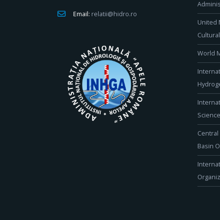
Adminis
Email:
relatii@hidro.ro
United 
Cultura
World M
Interna
Hydroge
Interna
Scienc
Central
Basin O
Interna
Organiz