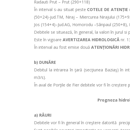
Radauti Prut – Prut (290+118)
În interval s-au situat peste
COTELE DE ATENȚIE
r
(50+24)-jud.TM, Niraj – Miercurea Nirajului (175+9
Jos (154+4)–Jud.AG, Homorodu –Sânpaul (250+8), H
Debitele se situează, în general, la valori în jurul 
Este în vigoare
AVERTIZAREA HIDROLOGICĂ
nr. 1
În interval au fost emise două
ATENȚIONĂRI HID
b) DUNĂRE
Debitul la intrarea în ţară (secţiunea Baziaş) în 
m3/s).
În aval de Porţile de Fier debitele vor fi în creșter
Prognoza hidrolo
a)
RÂURI
Debitele vor fi în general în creştere datorită precip