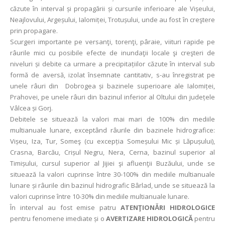
căzute în interval și propagării și cursurile inferioare ale Vișeului,
Neajlovului, Argeșului, Ialomiței, Trotușului, unde au fost în creştere
prin propagare.
Scurgeri importante pe versanţi, torenţi, pâraie, viituri rapide pe
râurile mici cu posibile efecte de inundaţii locale şi creşteri de
niveluri și debite ca urmare a precipitațiilor căzute în interval sub
formă de aversă, izolat însemnate cantitativ, s-au înregistrat pe
unele râuri din Dobrogea și bazinele superioare ale Ialomiței,
Prahovei, pe unele râuri din bazinul inferior al Oltului din județele
Vâlcea și Gorj.
Debitele se situează la valori mai mari de 100% din mediile
multianuale lunare, exceptând râurile din bazinele hidrografice:
Vișeu, Iza, Tur, Someş (cu excepția Someșului Mic și Lăpușului),
Crasna, Barcău, Crișul Negru, Nera, Cerna, bazinul superior al
Timișului, cursul superior al Jijiei şi afluenţii Buzăului, unde se
situează la valori cuprinse între 30-100% din mediile multianuale
lunare și râurile din bazinul hidrografic Bârlad, unde se situează la
valori cuprinse între 10-30% din mediile multianuale lunare.
În interval au fost emise patru
ATENŢIONǍRI HIDROLOGICE
pentru fenomene imediate și o
AVERTIZARE HIDROLOGICĂ
pentru