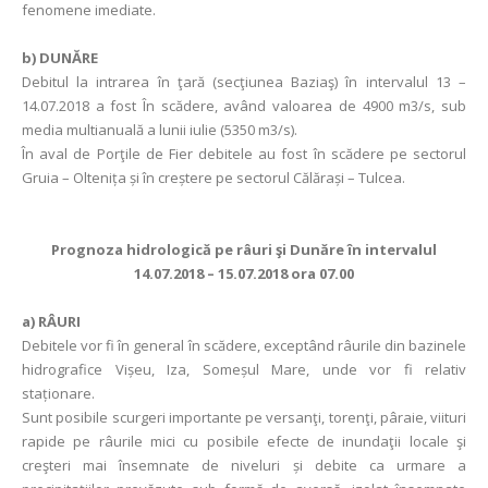
fenomene imediate.
b) DUNĂRE
Debitul la intrarea în ţară (secţiunea Baziaş) în intervalul 13 –
14.07.2018 a fost În scădere, având valoarea de 4900 m3/s, sub
media multianuală a lunii iulie (5350 m3/s).
În aval de Porţile de Fier debitele au fost în scădere pe sectorul
Gruia – Oltenița și în creștere pe sectorul Călărași – Tulcea.
Prognoza hidrologică pe râuri şi Dunăre în intervalul
14.07.2018 – 15.07.2018 ora 07.00
a)
RÂURI
Debitele vor fi în general în scădere, exceptând râurile din bazinele
hidrografice Vișeu, Iza, Someșul Mare, unde vor fi relativ
staționare.
Sunt posibile scurgeri importante pe versanţi, torenţi, pâraie, viituri
rapide pe râurile mici cu posibile efecte de inundaţii locale şi
creşteri mai însemnate de niveluri și debite ca urmare a