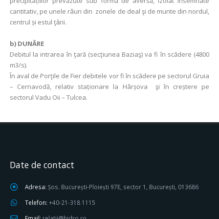
precipitațiilor prevăzute sub formă de aversă, izolat însemnate
cantitativ, pe unele râuri din zonele de deal şi de munte din nordul,
centrul și estul ţǎrii.
b) DUNĂRE
Debitul la intrarea în ţară (secţiunea Baziaş) va fi în scădere (4800
m3/s).
În aval de Porţile de Fier debitele vor fi în scădere pe sectorul Gruia
– Cernavodă, relativ staționare la Hârșova şi în creștere pe
sectorul Vadu Oii – Tulcea.
Date de contact
Adresa:
Șos. București-Ploiești 97E, sector 1, București, 013686
Telefon:
+40-21-318 1115
Email:
relatii@hidro.ro