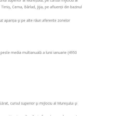
nul superior al Mureșului, pe cursul mijlociu al
Timiș, Cerna, Bârlad, Jijia, pe afluenții din bazinul
t apariția şi pe alte râuri aferente zonelor
, peste media multianuală a lunii ianuarie (4950
ărat, cursul superior şi mijlociu al Mureşului şi