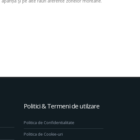
e apariția şi pe alte râuri aferente zonelor montane.
Politici & Termeni de utilzare
Politica de Confidentialitate
Politica de Cookie-uri