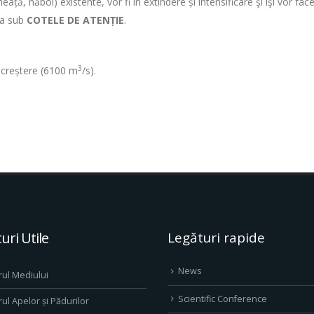
ță, năboi) existente, vor fi în extindere și intensificare şi îşi vor fac
tua sub
COTELE DE ATENȚIE
.
3
în creștere (6100 m
/s).
uri Utile
Legături rapide
News
rul Mediului
Scientific Conference
rul Apelor și Pădurilor