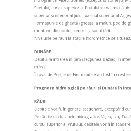
hidrografice
: Vișeu, Someș (exceptând Someșul Mic),
Siretului, cursul superior al Prutului și mai mici (su
superior şi inferior al Jiului, bazinul superior al Argeş
Formațiunile de gheață (gheață la maluri, pod de ghea
montane din nordul, centrul şi sudul țării.
Nivelurile pe râuri la stațiile hidrometrice se situea
DUNĂRE
Debitul la intrarea în țară (secțiunea Baziaș) în in
3
m
/s).
În aval de Porţile de Fier debitele au fost în creștere
Prognoza hidrologică pe râuri și Dunăre în int
RÂURI
Debitele vor fi, în general staționare, exceptând cur
Pe râurile din bazinele hidrografice: Vișeu, Iza, Tur
cursul superior al Prutului, debitele vor fi în scădere