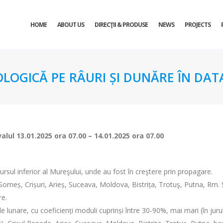
HOME
ABOUT US
DIRECŢII & PRODUSE
NEWS
PROJECTS
OLOGICĂ PE RÂURI ȘI DUNĂRE ÎN DATA
valul
13.01.2025 ora 07.00 – 14.01.2025 ora 07.00
ursul inferior al Mureşului, unde au fost în creştere prin propagare.
, Someș, Crișuri, Arieș, Suceava, Moldova, Bistrița, Trotuş, Putna, Rm. S
re.
e lunare, cu coeficienți moduli cuprinși între 30-90%, mai mari (în juru