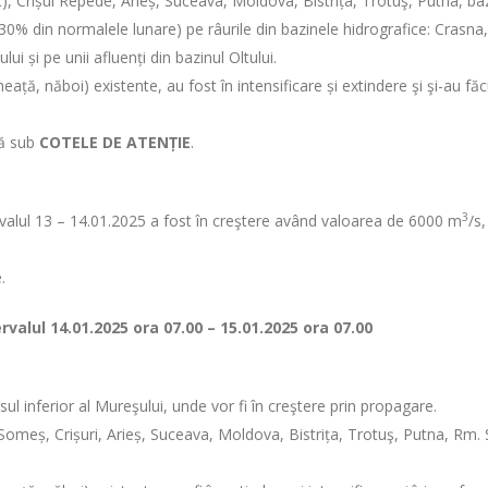
 Crișul Repede, Arieș, Suceava, Moldova, Bistrița, Trotuş, Putna, bazi
b 30% din normalele lunare) pe râurile din bazinele hidrografice: Crasna, 
ului și pe unii afluenți din bazinul Oltului.
ță, năboi) existente, au fost în intensificare și extindere şi şi-au făcu
ză sub
COTELE DE ATENȚIE
.
3
tervalul 13 – 14.01.2025 a fost în creştere având valoarea de 6000 m
/s
.
ervalul
14.01.2025 ora 07.00 – 15.01.2025 ora 07.00
sul inferior al Mureşului, unde vor fi în creştere prin propagare.
, Someș, Crișuri, Arieș, Suceava, Moldova, Bistrița, Trotuş, Putna, Rm. S
.