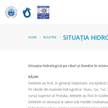
SITUAȚIA HIDR
HOME
BULETINE
Situația hidrologică pe râuri și Dunăre în inter
RÂURI
Debitele au fost, în general staționare, exceptând c
Pe râurile din bazinele hidrografice: Vișeu, Iza, Tur
cursul superior al Prutului, debitele au fost în scăde
Debitele se situează la valori sub mediile multianual