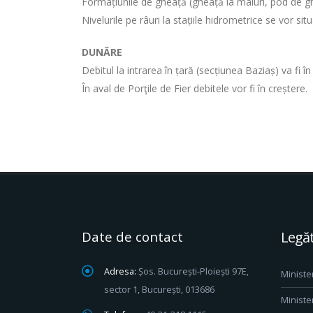
Formațiunile de gheață (gheață la maluri, pod de ghea
Nivelurile pe râuri la stațiile hidrometrice se vor si
DUNĂRE
Debitul la intrarea în țară (secțiunea Baziaș) va fi 
În aval de Porţile de Fier debitele vor fi în creștere.
Date de contact
Legăt
Adresa:
Șos. București-Ploiești 97E,
Ministe
sector 1, București, 013686
Ministe