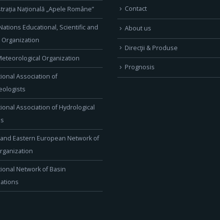
Contact
trația Națională „Apele Române”
Nations Educational, Scientific and
About us
l Organization
Direcţii & Produse
eteorological Organization
Prognosis
tional Association of
ologists
tional Association of Hydrological
es
 and Eastern European Network of
rganization
tional Network of Basin
ations