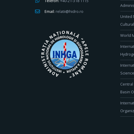
Telefon:
+40-21-318 1115
Adminis
Email:
relatii@hidro.ro
United 
Cultura
World M
Interna
Hydroge
Interna
Scienc
Central
Basin O
Interna
Organiz