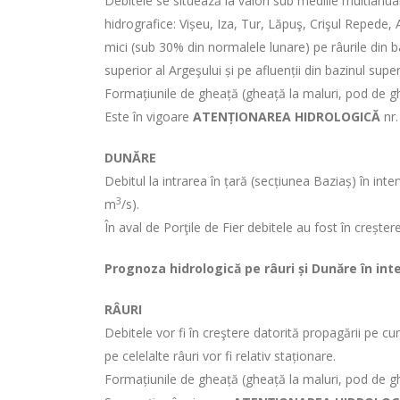
Debitele se situează la valori sub mediile multianual
hidrografice: Vișeu, Iza, Tur, Lăpuş, Crişul Repede,
mici (sub 30% din normalele lunare) pe râurile din baz
superior al Argeşului și pe afluenții din bazinul superio
Formațiunile de gheață (gheață la maluri, pod de ghe
Este în vigoare
ATENȚIONAREA HIDROLOGICĂ
nr
DUNĂRE
Debitul la intrarea în țară (secțiunea Baziaș) în in
3
m
/s).
În aval de Porţile de Fier debitele au fost în crește
Prognoza hidrologică pe râuri și Dunăre în int
RÂURI
Debitele vor fi în creştere datorită propagării pe curs
pe celelalte râuri vor fi relativ staționare.
Formațiunile de gheață (gheață la maluri, pod de g