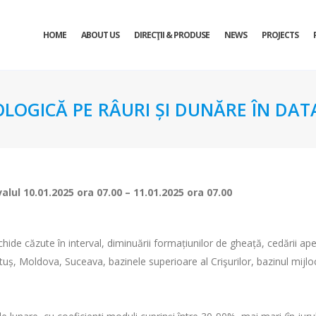
HOME
ABOUT US
DIRECŢII & PRODUSE
NEWS
PROJECTS
OLOGICĂ PE RÂURI ȘI DUNĂRE ÎN DATA
valul
10.01.2025 ora 07.00 – 11.01.2025 ora 07.00
lichide căzute în interval, diminuării formațiunilor de gheață, cedării ape
, Moldova, Suceava, bazinele superioare al Crişurilor, bazinul mijlociu ş
.