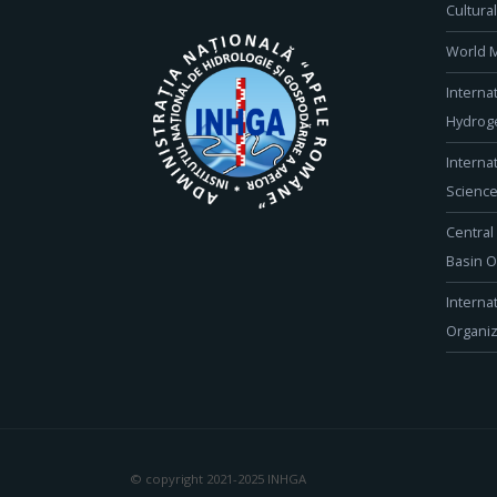
Cultura
World M
Interna
Hydroge
Interna
Scienc
Central
Basin O
Interna
Organiz
© copyright 2021-2025 INHGA