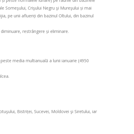
l și peste normalele lunare) pe râurile din bazinele
ale Someşului, Crişului Negru şi Mureşului și mai
a, pe unii afluenți din bazinul Oltului, din bazinul
 diminuare, restrângere și eliminare.
, peste media multianuală a lunii ianuarie (4950
lcea.
tuşului, Bistriței, Sucevei, Moldovei şi Siretului, iar