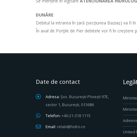
Se menține în vigoare
ATENȚIONAREA HIDROLO
DUNĂRE
Debitul la intrarea în țară (secțiunea Baziaș) va fi 
În aval de Porţile de Fier debitele vor fi în creștere
Date de contact
Legăt
Adresa:
Șos. București-Ploiești 97E,
Ministe
sector 1, București, 013686
Ministe
Telefon:
+40-21-318 1115
Adminis
Email:
relatii@hidro.ro
United 