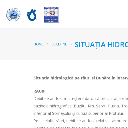
SITUAȚIA HIDR
HOME
BULETINE
Situația hidrologică pe râuri și Dunăre în inter
RÂURI
Debitele au fost în creştere datorită precipitațiilor 
bazinele hidrografice: Buzău, Rm. Sărat, Putna, Trotuș
inferior al Someşului şi cursul superior al Prutului.
Pe celelalte râuri, debitele au fost relativ staționare