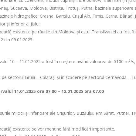
e lunare, cu coeficienți moduli cuprinși între 30-90%, mai mari (în juru
 Arieş, Suceava, Moldova, Bistrița, Trotuș, Putna, bazinele superioare 
inele hidrografice: Crasna, Barcău, Crișul Alb, Timiș, Cerna, Bârlad, Jiji
r şi inferior al Jiului.
ață) existente pe râurile din Moldova şi estul Transilvaniei au fost în
. 2 din 09.01.2025.
3
tervalul 10 – 11.01.2025 a fost în creştere având valoarea de 5100 m
/s
re pe sectorul Gruia – Călărași și în scădere pe sectorul Cernavodă – Tu
ervalul
11.01.2025 ora 07.00 – 12.01.2025 ora 07.00
urile mijocii şi inferioare ale Crişurilor, Buzăului, Rm Sărat, Putnei, Tro
heață) existente se vor menține fără modificări importante.