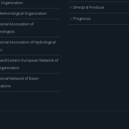
l Organization
Direcţii & Produse
eteorological Organization
Prognosis
tional Association of
ologists
tional Association of Hydrological
es
 and Eastern European Network of
rganization
tional Network of Basin
ations