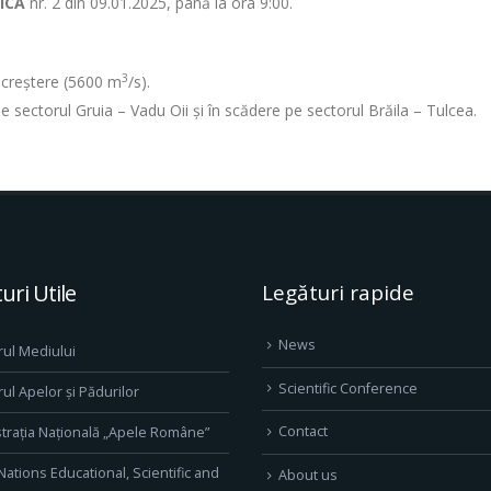
GICĂ
nr. 2 din 09.01.2025, până la ora 9:00.
3
în creștere (5600 m
/s).
 pe sectorul Gruia – Vadu Oii și în scădere pe sectorul Brăila – Tulcea.
uri Utile
Legături rapide
News
rul Mediului
Scientific Conference
rul Apelor și Pădurilor
Contact
trația Națională „Apele Române”
Nations Educational, Scientific and
About us