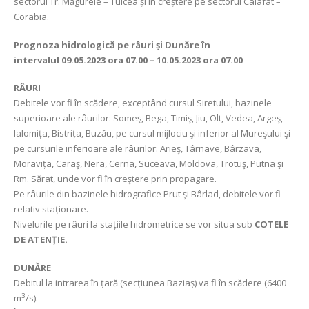
sectorul Tr. Măgurele – Tulcea și în creștere pe sectorul Calafat –
Corabia.
Prognoza hidrologică pe râuri și Dunăre în
intervalul
09.05.2023 ora 07.00 – 10.05.2023 ora 07.00
RÂURI
Debitele vor fi în scădere, exceptând cursul Siretului, bazinele
superioare ale râurilor: Someş, Bega, Timiş, Jiu, Olt, Vedea, Argeş,
Ialomița, Bistrița, Buzău, pe cursul mijlociu şi inferior al Mureşului şi
pe cursurile inferioare ale râurilor: Arieş, Târnave, Bârzava,
Moravița, Caraş, Nera, Cerna, Suceava, Moldova, Trotuş, Putna şi
Rm. Sărat, unde vor fi în creştere prin propagare.
Pe râurile din bazinele hidrografice Prut şi Bârlad, debitele vor fi
relativ staționare.
Nivelurile pe râuri la stațiile hidrometrice se vor situa sub
COTELE
DE ATENȚIE.
DUNĂRE
Debitul la intrarea în țară (secțiunea Baziaș) va fi în scădere (6400
3
m
/s).