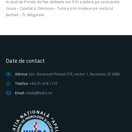
În aval de Porțile de Fier debitele vor fi în scădere pe sectoarele
Gruia – Calafat și Zimnicea – Tulcea și în creștere pe sectorul
Bechet – Tr. Măgurele.
Date de contact
Adresa:
Șos. București-Ploiești 97E, sector 1, București, 013686
Telefon:
+40-21-318 1115
Email:
relatii@hidro.ro