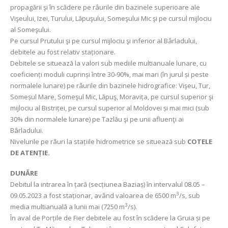
propagării şi în scădere pe râurile din bazinele superioare ale
Vişeului, Izei, Turului, Lăpuşului, Someşului Mic şi pe cursul mijlociu
al Someşului.
Pe cursul Prutului şi pe cursul mijlociu şi inferior al Bârladului,
debitele au fost relativ staționare.
Debitele se situează la valori sub mediile multianuale lunare, cu
coeficienți moduli cuprinși între 30-90%, mai mari (în jurul și peste
normalele lunare) pe râurile din bazinele hidrografice: Vişeu, Tur,
Someșul Mare, Someşul Mic, Lăpuş, Moravița, pe cursul superior şi
mijlociu al Bistriței, pe cursul superior al Moldovei și mai mici (sub
30% din normalele lunare) pe Tazlău şi pe unii afluenţi ai
Bârladului.
Nivelurile pe râuri la stațiile hidrometrice se situează sub
COTELE
DE ATENȚIE.
DUNĂRE
Debitul la intrarea în țară (secțiunea Baziaș) în intervalul 08.05 –
3
09.05.2023 a fost staționar, având valoarea de 6500 m
/s, sub
3
media multianuală a lunii mai (7250 m
/s).
În aval de Porțile de Fier debitele au fost în scădere la Gruia și pe