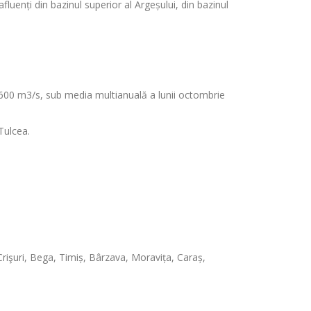
fluenți din bazinul superior al Argeșului, din bazinul
 2600 m3/s, sub media multianuală a lunii octombrie
Tulcea.
 Crişuri, Bega, Timiș, Bârzava, Moravița, Caraș,