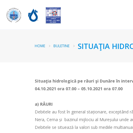
SITUAŢIA HIDR
HOME
BULETINE
Situaţia hidrologică pe râuri şi Dunăre în inter
04.10.2021 ora 07.00 – 05.10.2021 ora 07.00
a)
RÂURI
Debitele au fost în general staționare, exceptând râ
Nera, Cerna și bazinul mijlociu al Mureșului unde au
Debitele se situează la valori sub mediile multianua