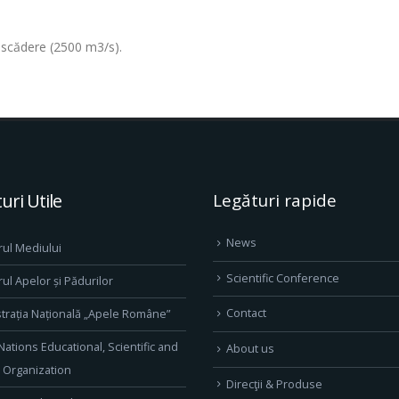
în scădere (2500 m3/s).
uri Utile
Legături rapide
News
rul Mediului
Scientific Conference
rul Apelor și Pădurilor
Contact
trația Națională „Apele Române”
Nations Educational, Scientific and
About us
l Organization
Direcţii & Produse