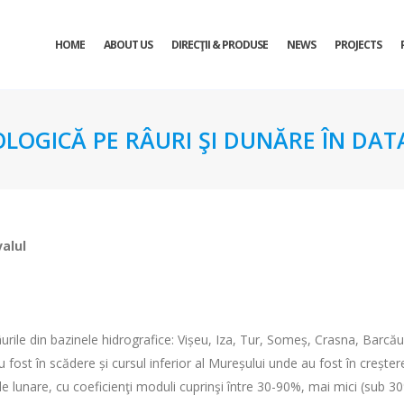
HOME
ABOUT US
DIRECŢII & PRODUSE
NEWS
PROJECTS
OLOGICĂ PE RÂURI ŞI DUNĂRE ÎN DATA
valul
urile din bazinele hidrografice: Vișeu, Iza, Tur, Someș, Crasna, Barcău
 fost în scădere și cursul inferior al Mureșului unde au fost în creșter
le lunare, cu coeficienţi moduli cuprinşi între 30-90%, mai mici (sub 3