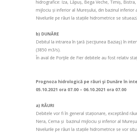
hidrografice: Iza, Lăpuș, Bega Veche, Timiș, Bistra, 
mijlociu și inferior al Mureșului, din bazinul inferior
Nivelurile pe râuri la stațiile hidrometrice se situea
b)
DUNĂRE
Debitul la intrarea în ţară (secţiunea Baziaş) în i
(3850 m3/s).
În aval de Porţile de Fier debitele au fost relativ s
Prognoza hidrologică pe râuri şi Dunăre în inte
05.10.2021 ora 07.00 – 06.10.2021 ora 07.00
a)
RÂURI
Debitele vor fi în general staționare, exceptând râu
Nera, Cerna și bazinul mijlociu și inferior al Mureșu
Nivelurile pe râuri la stațiile hidrometrice se vor sit