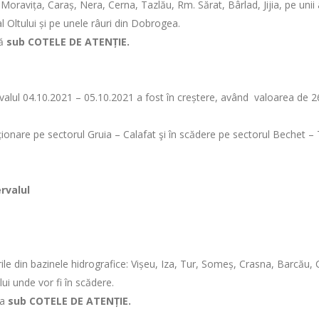
Moravița, Caraș, Nera, Cerna, Tazlău, Rm. Sărat, Bârlad, Jijia, pe unii a
 al Oltului și pe unele râuri din Dobrogea.
ză
sub COTELE DE ATENȚIE.
ntervalul 04.10.2021 – 05.10.2021 a fost în creștere, având valoarea de
taționare pe sectorul Gruia – Calafat şi în scădere pe sectorul Bechet – 
rvalul
rile din bazinele hidrografice: Vișeu, Iza, Tur, Someș, Crasna, Barcău,
lui unde vor fi în scădere.
ua
sub COTELE DE ATENȚIE.