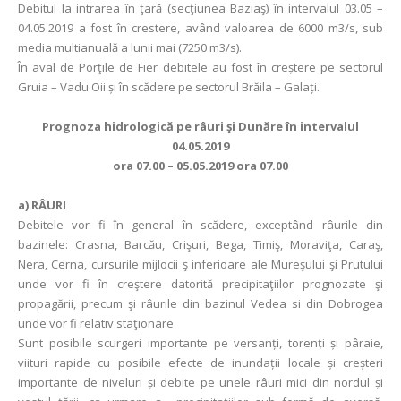
Debitul la intrarea în ţară (secţiunea Baziaş) în intervalul 03.05 –
04.05.2019 a fost în crestere, având valoarea de 6000 m3/s, sub
media multianuală a lunii mai (7250 m3/s).
În aval de Porţile de Fier debitele au fost în creștere pe sectorul
Gruia – Vadu Oii și în scădere pe sectorul Brăila – Galați.
Prognoza hidrologică pe râuri şi Dunăre în intervalul
04.05.2019
ora 07.00 – 05.05.2019 ora 07.00
a)
RÂURI
Debitele vor fi în general în scădere, exceptând râurile din
bazinele: Crasna, Barcău, Crişuri, Bega, Timiş, Moraviţa, Caraş,
Nera, Cerna, cursurile mijlocii ş inferioare ale Mureşului şi Prutului
unde vor fi în creştere datorită precipitaţiilor prognozate şi
propagării, precum şi râurile din bazinul Vedea si din Dobrogea
unde vor fi relativ staţionare
Sunt posibile scurgeri importante pe versanți, torenți și pâraie,
viituri rapide cu posibile efecte de inundații locale și creșteri
importante de niveluri și debite pe unele râuri mici din nordul și