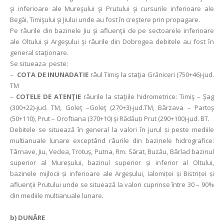
şi inferioare ale Mureşului şi Prutului şi cursurile inferioare ale
Begăi, Timişului şi Jiului unde au fost în creştere prin propagare.
Pe râurile din bazinele Jiu şi afluenţii de pe sectoarele inferioare
ale Oltului şi Argeşului şi râurile din Dobrogea debitele au fost ȋn
general staţionare.
Se situeaza peste:
–
COTA DE INUNADATIE
râul Timiş la staţia Grăniceri (750+46)-jud.
TM
–
COTELE DE ATENŢIE
râurile la staţiile hidrometrice: Timiş – Şag
(300+22)-jud. TM, Goleţ –Goleţ (270+3)-jud.TM, Bârzava – Partoş
(50+110), Prut – Oroftiana (370+10) şi Rădăuți Prut (290+100)-jud. BT.
Debitele se situează în general la valori în jurul și peste mediile
multianuale lunare exceptând râurile din bazinele hidrografice:
Târnave, Jiu, Vedea, Trotuș, Putna, Rm. Sărat, Buzău, Bârlad bazinul
superior al Mureșului, bazinul superior și inferior al Oltului,
bazinele mijlocii și inferioare ale Argeșului, Ialomiței și Bistriței și
afluenții Prutului unde se situează la valori cuprinse între 30 – 90%
din mediile multianuale lunare.
b) DUNĂRE