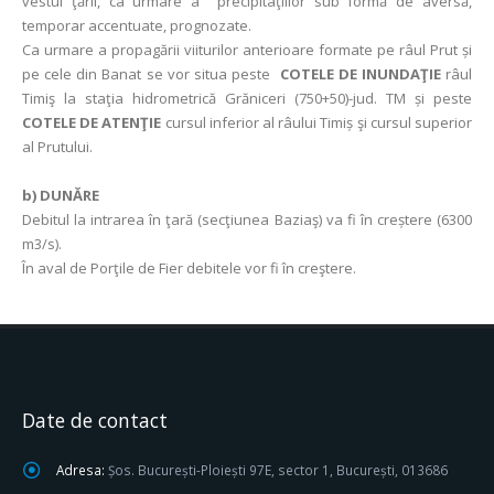
vestul ţării, ca urmare a precipitaţiilor sub formă de aversă,
temporar accentuate, prognozate.
Ca urmare a propagării viiturilor anterioare formate pe râul Prut și
pe cele din Banat se vor situa peste
COTELE DE INUNDAŢIE
râul
Timiş la staţia hidrometrică Grăniceri (750+50)-jud. TM și peste
COTELE DE ATENŢIE
cursul inferior al râului Timiș şi cursul superior
al Prutului.
b) DUNĂRE
Debitul la intrarea în ţară (secţiunea Baziaş) va fi în creștere (6300
m3/s).
În aval de Porţile de Fier debitele vor fi în creştere.
Date de contact
Adresa:
Șos. București-Ploiești 97E, sector 1, București, 013686