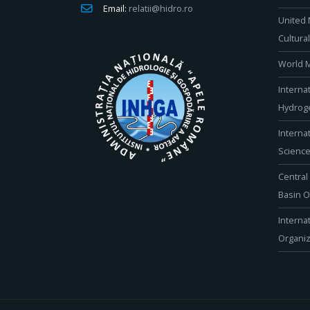
Email:
relatii@hidro.ro
United 
Cultura
World M
Interna
Hydroge
Interna
Scienc
Central
Basin O
Interna
Organiz