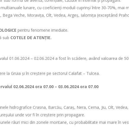
or sub formă de aversă, torențiale, căzute în interval și propagării.
e multianuale lunare, cu coeficienți moduli cuprinși între 30-70%, mai m
, Bega Veche, Moravița, Olt, Vedea, Argeș, Ialomița (exceptând Prahov
ROLOGICE
pentru fenomene imediate.
ză sub
COTELE DE ATENȚIE.
tervalul 01.06.2024 – 02.06.2024 a fost în scădere, având valoarea de 
dere la Gruia și în creștere pe sectorul Calafat – Tulcea.
ervalul
02.06.2024 ora 07.00 – 03.06.2024 ora 07.00
zinele hidrografice Crasna, Barcău, Caraș, Nera, Cerna, Jiu, Olt, Vedea
ureșului unde vor fi în creștere prin propagare.
e unele râuri mici din zonele montane, cu probabilitate mai mare în vestul