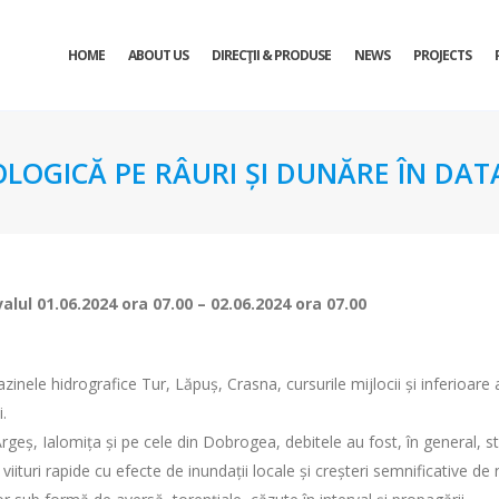
HOME
ABOUT US
DIRECŢII & PRODUSE
NEWS
PROJECTS
OLOGICĂ PE RÂURI ȘI DUNĂRE ÎN DATA
valul
01.06.2024 ora 07.00 – 02.06.2024 ora 07.00
zinele hidrografice Tur, Lăpuș, Crasna, cursurile mijlocii și inferioare
i.
 Argeș, Ialomița și pe cele din Dobrogea, debitele au fost, în general, s
iituri rapide cu efecte de inundații locale și creșteri semnificative de n