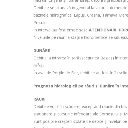
mici din Crișana și Maramureș, datorită precipitațiil
Debitele se situează în general la valori sub mediil
bazinele hidrografice: Lăpuș, Crasna, Târnava Mare
Prutului.
În interval au fost emise șase
ATENȚIONĂRI HID
Nivelurile pe râuri la stațiile hidrometrice se situea
DUNĂRE
Debitul la intrarea în țară (secțiunea Baziaș) în in
3
m
/s).
În aval de Porţile de Fier, debitele au fost în în scă
Prognoza hidrologică pe râuri și Dunăre în int
RÂURI
Debitele vor fi în scădere, exceptând râurile din ba
staționare și cursurile inferioare ale Someșului și M
Sunt posibile creşteri izolate de debite şi niveluri p