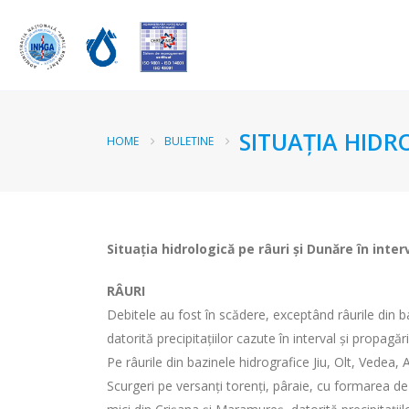
SITUAȚIA HIDR
HOME
BULETINE
Situația hidrologică pe râuri și Dunăre în inter
RÂURI
Debitele au fost în scădere, exceptând râurile din ba
datorită precipitațiilor cazute în interval și propagări
Pe râurile din bazinele hidrografice Jiu, Olt, Vedea,
Scurgeri pe versanți torenți, pâraie, cu formarea de v