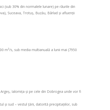
ici (sub 30% din normalele lunare) pe râurile din
a), Suceava, Trotuș, Buzău, Bârlad și afluenții
3
5000 m
/s, sub media multianuală a lunii mai (7950
, Argeș, Ialomița și pe cele din Dobrogea unde vor fi
 și sud – vestul țării, datorită precipitațiilor, sub