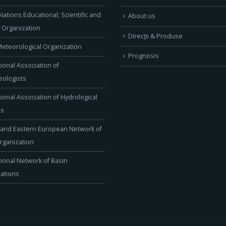
Nations Educational, Scientific and
About us
l Organization
Direcţii & Produse
eteorological Organization
Prognosis
tional Association of
ologists
tional Association of Hydrological
es
 and Eastern European Network of
rganization
tional Network of Basin
ations