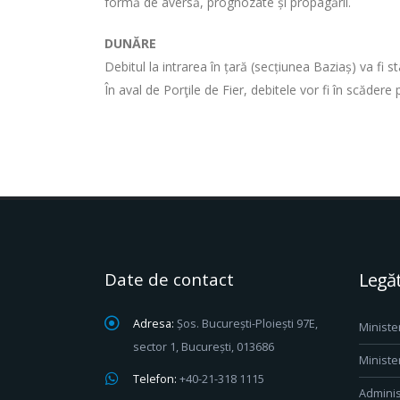
formă de aversă, prognozate și propagării.
DUNĂRE
Debitul la intrarea în țară (secțiunea Baziaș) va fi 
În aval de Porţile de Fier, debitele vor fi în scăder
Date de contact
Legăt
Adresa:
Șos. București-Ploiești 97E,
Ministe
sector 1, București, 013686
Ministe
Telefon:
+40-21-318 1115
Adminis