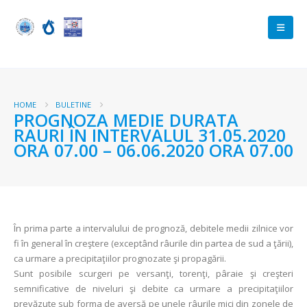
HOME
BULETINE
PROGNOZA MEDIE DURATA
RAURI ÎN INTERVALUL 31.05.2020
ORA 07.00 – 06.06.2020 ORA 07.00
În prima parte a intervalului de prognoză, debitele medii zilnice vor
fi în general în creştere (exceptând râurile din partea de sud a ţării),
ca urmare a precipitaţiilor prognozate şi propagării.
Sunt posibile scurgeri pe versanţi, torenţi, pâraie şi creşteri
semnificative de niveluri şi debite ca urmare a precipitaţiilor
prevăzute sub forma de aversă pe unele râurile mici din zonele de