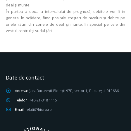
deal şi munte.
În partea a doua a intervalului de prognoză, debitele vor fi în
general în scădere, fiind posibile creşteri de niveluri şi debite pe
unele râuri din zonele de deal şi munte, în special pe cele din
vestul, centrul şi sudul țării.
Date de contact
Adresa:
Șos. București-Ploiești 97E, sector 1, București, 013686
Telefon:
+40-21-318 1115
Email:
relatii@hidro.ro