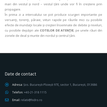
mari din vestul și nord – vestul țării unde vor fi în creștere prin
propagare.
În prima zi a intervalului se pot produce scurgeri importante pe
versanţi, torenţi, pâraie, viituri rapide pe râurile mici cu posibile
efecte de inundaţii locale și creşteri însemnate de debite şi niveluri,
cu posibile depăşiri ale
COTELOR DE ATENŢIE
, pe unele râuri din
zonele de deal și munte din nordul și centrul țării.
Date de contact
Adresa:
Șos. București-Ploiești 97E, sector 1, București, 013686
Telefon:
+40-21-318 1115
Email:
relatii@hidro.ro