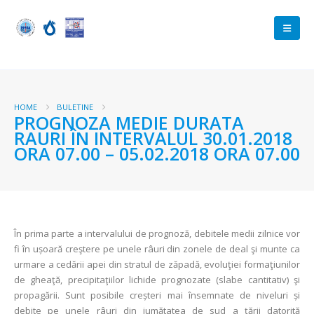
HOME
BULETINE
PROGNOZA MEDIE DURATA
RAURI ÎN INTERVALUL 30.01.2018
ORA 07.00 – 05.02.2018 ORA 07.00
În prima parte a intervalului de prognoză, debitele medii zilnice vor
fi în ușoară creştere pe unele râuri din zonele de deal şi munte ca
urmare a cedării apei din stratul de zăpadă, evoluţiei formaţiunilor
de gheaţă, precipitaţiilor lichide prognozate (slabe cantitativ) şi
propagării. Sunt posibile creșteri mai însemnate de niveluri și
debite pe unele râuri din jumătatea de sud a țării datorită