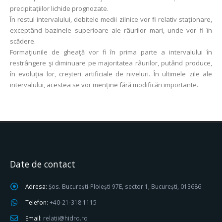
precipitațiilor lichide prognozate.
În restul intervalului, debitele medii zilnice vor fi relativ staționare,
exceptând bazinele superioare ale râurilor mari, unde vor fi în
scădere.
Formaţiunile de gheaţă vor fi în prima parte a intervalului în
restrângere şi diminuare pe majoritatea râurilor, putând produce,
în evoluția lor, creșteri artificiale de niveluri. În ultimele zile ale
intervalului, acestea se vor menține fără modificări importante.
Date de contact
Adresa:
Șos. București-Ploiești 97E, sector 1, București, 013686
Telefon:
+40-21-318 1115
Email:
relatii@hidro.ro