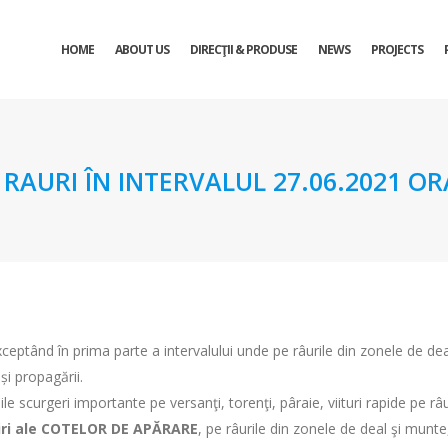
HOME
ABOUT US
DIRECŢII & PRODUSE
NEWS
PROJECTS
URI ÎN INTERVALUL 27.06.2021 ORA 
exceptând în prima parte a intervalului unde pe râurile din zonele de deal
și propagării.
 scurgeri importante pe versanţi, torenţi, pâraie, viituri rapide pe râur
șiri ale COTELOR DE APĂRARE
, pe râurile din zonele de deal şi munte