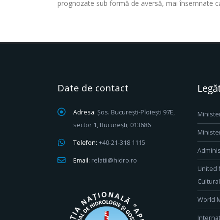
prognozate sub formă de aversă, mai însemnate canti
Date de contact
Legăt
Adresa:
Șos. București-Ploiești 97E,
Ministe
sector 1, București, 013686
Ministe
Telefon:
+40-21-318 1115
Adminis
Email:
relatii@hidro.ro
United 
Cultura
World M
Interna