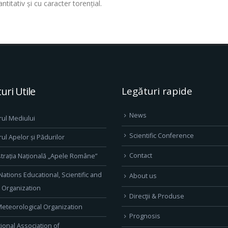
tativ și cu caracter torențial.
uri Utile
Legături rapide
News
rul Mediului
Scientific Conference
rul Apelor și Pădurilor
Contact
trația Națională „Apele Române”
Nations Educational, Scientific and
About us
l Organization
Direcţii & Produse
eteorological Organization
Prognosis
tional Association of