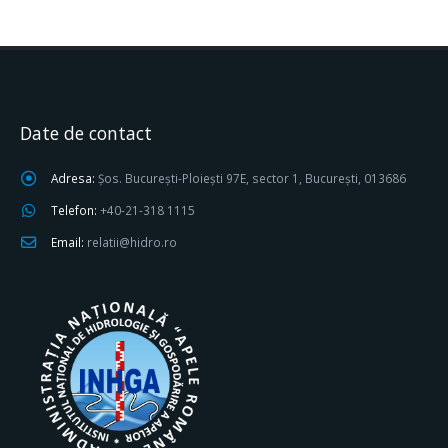
Date de contact
Adresa:
Șos. București-Ploiești 97E, sector 1, București, 013686
Telefon:
+40-21-318 1115
Email:
relatii@hidro.ro