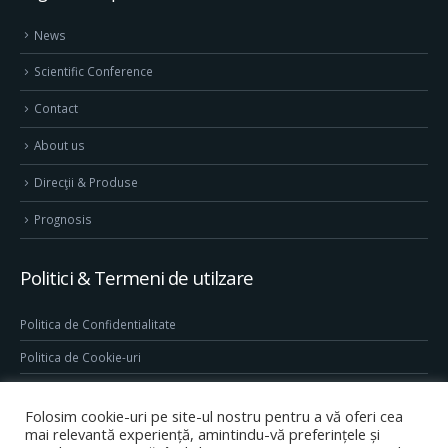
News
Scientific Conference
Contact
About us
Direcţii & Produse
Prognosis
Politici & Termeni de utilzare
Politica de Confidentialitate
Politica de Cookie-uri
Termeni & Conditii
Folosim cookie-uri pe site-ul nostru pentru a vă oferi cea
Conditii generale de utilizare site
mai relevantă experiență, amintindu-vă preferințele și