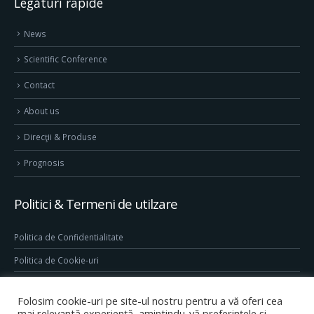
Legături rapide
News
Scientific Conference
Contact
About us
Direcţii & Produse
Prognosis
Politici & Termeni de utilzare
Politica de Confidentialitate
Politica de Cookie-uri
Termeni & Conditii
Folosim cookie-uri pe site-ul nostru pentru a vă oferi cea
Conditii generale de utilizare site
mai relevantă experiență, amintindu-vă preferințele și