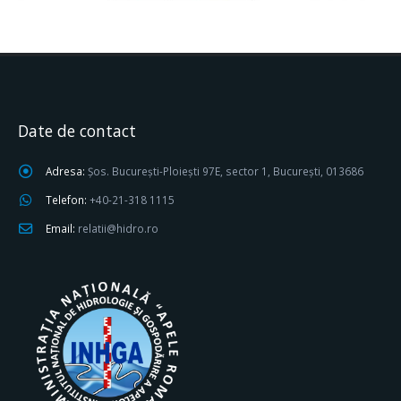
Date de contact
Adresa:
Șos. București-Ploiești 97E, sector 1, București, 013686
Telefon:
+40-21-318 1115
Email:
relatii@hidro.ro