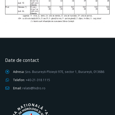
Date de contact
Adresa:
Șos. București-Ploiești 97E, sector 1, București, 013686
Telefon:
+40-21-318 1115
Email:
relatii@hidro.ro