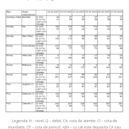
Legenda: H – nivel, Q – debit, CA- cota de atentie, CI – cota de
inundatie, CP – cota de pericol, +∆H – cu cat este depasita CA sau