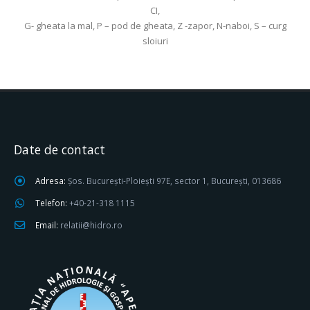
CI,
G- gheata la mal, P – pod de gheata, Z -zapor, N-naboi, S – curg
sloiuri
Date de contact
Adresa:
Șos. București-Ploiești 97E, sector 1, București, 013686
Telefon:
+40-21-318 1115
Email:
relatii@hidro.ro