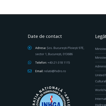
Date de contact
Legăt
Adresa:
Șos. București-Ploiești 97E,
Ministe
sector 1, București, 013686
Ministe
Telefon:
+40-21-318 1115
Adminis
Email:
relatii@hidro.ro
United 
Cultura
World M
Interna
Hydroge