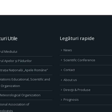
uri Utile
Legături rapide
News
rul Mediului
Scientific Conference
rul Apelor și Pădurilor
Contact
trația Națională „Apele Române”
Nations Educational, Scientific and
About us
l Organization
Direcţii & Produse
eteorological Organization
Prognosis
tional Association of
ologists