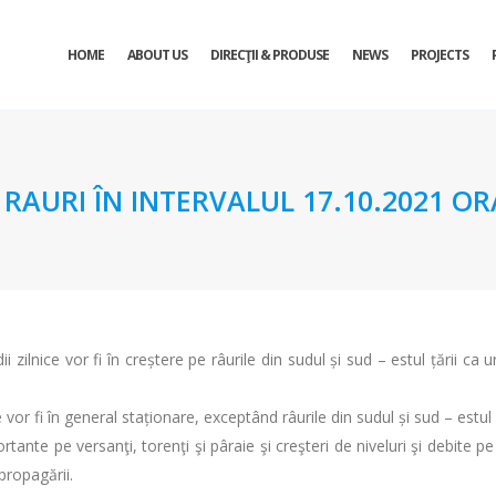
HOME
ABOUT US
DIRECŢII & PRODUSE
NEWS
PROJECTS
URI ÎN INTERVALUL 17.10.2021 ORA 
 zilnice vor fi în creștere pe râurile din sudul și sud – estul țării ca 
 vor fi în general staționare, exceptând râurile din sudul și sud – estul 
ortante pe versanţi, torenţi şi pâraie şi creşteri de niveluri şi debite p
propagării.