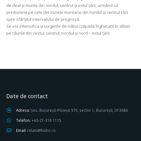
de deal și munte din nordul, centrul și estul țării, urmând să
predomine pe cele din zonele montane din nordul și centrul țării
spre sfârșitul intervalului de prognoză.
Se vor intensifica și curgerile de năboi (zăpadă înghețată în albie)
pe râurile din vestul, centrul, nordul și nord – estul țării.
Date de contact
Adresa:
Șos. București-Ploiești 97E, sector 1, București, 013686
Telefon:
+40-21-318 1115
Email:
relatii@hidro.ro