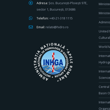
Adresa:
Șos. București-Ploiești 97E,
Ministe
sector 1, București, 013686
Ministe
Telefon:
+40-21-318 1115
Adminis
Email:
relatii@hidro.ro
United 
Cultura
World M
Interna
Hydroge
Interna
Scienc
Central
Basin O
Interna
Organiz