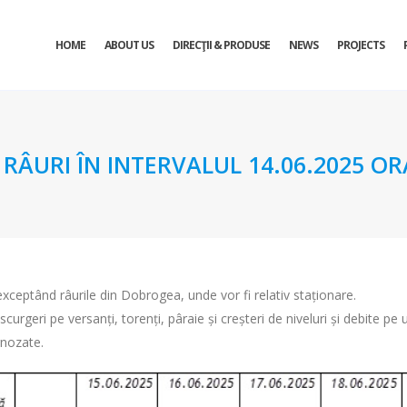
HOME
ABOUT US
DIRECŢII & PRODUSE
NEWS
PROJECTS
URI ÎN INTERVALUL 14.06.2025 ORA 
 exceptând râurile din Dobrogea, unde vor fi relativ staționare.
scurgeri pe versanți, torenți, pâraie și creșteri de niveluri și debite pe
gnozate.