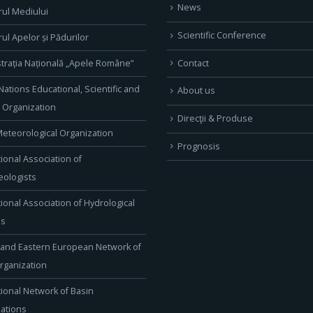
News
rul Mediului
Scientific Conference
rul Apelor și Pădurilor
Contact
trația Națională „Apele Române”
Nations Educational, Scientific and
About us
l Organization
Direcţii & Produse
eteorological Organization
Prognosis
tional Association of
ologists
tional Association of Hydrological
es
 and Eastern European Network of
rganization
tional Network of Basin
ations