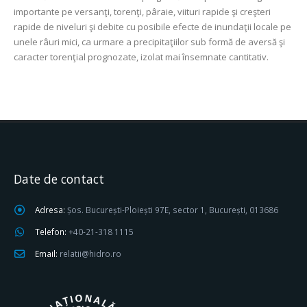
importante pe versanţi, torenţi, pâraie, viituri rapide şi creşteri
rapide de niveluri şi debite cu posibile efecte de inundaţii locale pe
unele râuri mici, ca urmare a precipitaţiilor sub formă de aversă şi
caracter torenţial prognozate, izolat mai însemnate cantitativ.
Date de contact
Adresa:
Șos. București-Ploiești 97E, sector 1, București, 013686
Telefon:
+40-21-318 1115
Email:
relatii@hidro.ro