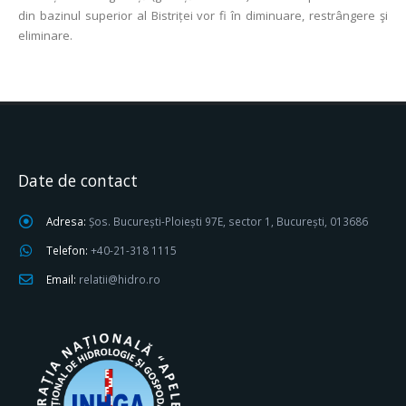
din bazinul superior al Bistriței vor fi în diminuare, restrângere şi
eliminare.
Date de contact
Adresa:
Șos. București-Ploiești 97E, sector 1, București, 013686
Telefon:
+40-21-318 1115
Email:
relatii@hidro.ro