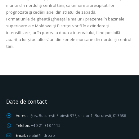
munte din nordul şi centrul țării, ca urmare a precipitațiilor
prognozate şi cedării apei din stratul de zăpadă.
Formațiunile de gheață (gheață la maluri), prezente în bazinele
superioare ale Moldovei şi Bistriței vor fi în extindere și
intensificare, iar în partea a doua a intervalului, fiind posibilă
apariția lor și pe alte râuri din zonele montane din nordul și centrul
țării.
Date de contact
Adresa:
Șos. București-Ploiești 97E, sector 1, București, 013686
Telefon:
+40-21-318 1115
Email:
relatii@hidro.ro