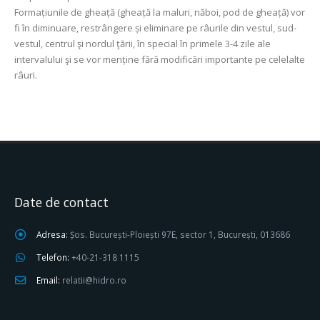
Formațiunile de gheață (gheață la maluri, năboi, pod de gheață) vor
fi în diminuare, restrângere și eliminare pe râurile din vestul, sud-
vestul, centrul şi nordul ţării, în special în primele 3-4 zile ale
intervalului şi se vor menține fără modificări importante pe celelalte
râuri.
Date de contact
Adresa:
Șos. București-Ploiești 97E, sector 1, București, 013686
Telefon:
+40-21-318 1115
Email:
relatii@hidro.ro