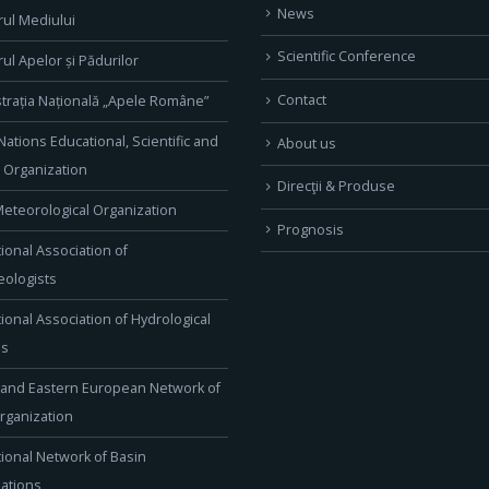
News
rul Mediului
Scientific Conference
rul Apelor și Pădurilor
Contact
trația Națională „Apele Române”
Nations Educational, Scientific and
About us
l Organization
Direcţii & Produse
eteorological Organization
Prognosis
tional Association of
ologists
tional Association of Hydrological
es
 and Eastern European Network of
rganization
tional Network of Basin
ations