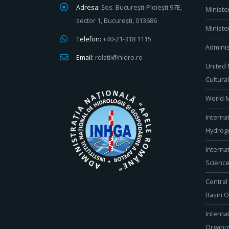
Adresa:
Șos. București-Ploiești 97E,
Ministe
sector 1, București, 013686
Ministe
Telefon:
+40-21-318 1115
Adminis
Email:
relatii@hidro.ro
United 
Cultura
World M
Interna
Hydroge
Interna
Scienc
Central
Basin O
Interna
Organiz