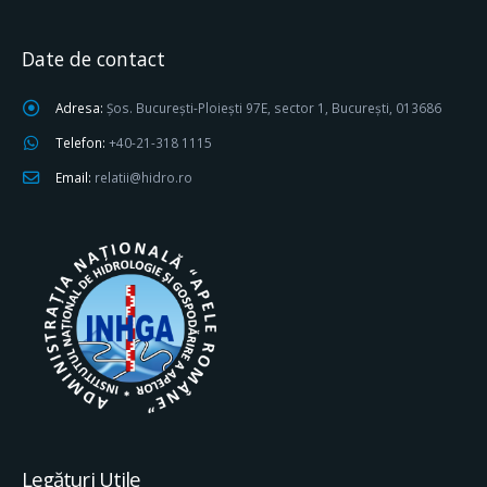
Date de contact
Adresa:
Șos. București-Ploiești 97E, sector 1, București, 013686
Telefon:
+40-21-318 1115
Email:
relatii@hidro.ro
Legături Utile