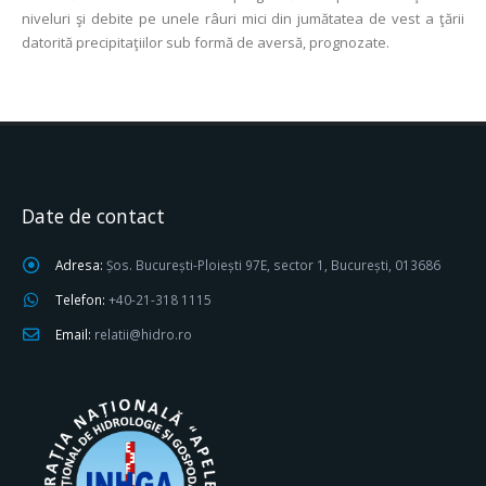
niveluri şi debite pe unele râuri mici din jumătatea de vest a ţării
datorită precipitaţiilor sub formă de aversă, prognozate.
Date de contact
Adresa:
Șos. București-Ploiești 97E, sector 1, București, 013686
Telefon:
+40-21-318 1115
Email:
relatii@hidro.ro