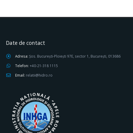
Date de contact
Adresa:
Șos. București-Ploiești 97E, sector 1, București, 013686
Telefon:
+40-21-318 1115
Email:
relatii@hidro.ro