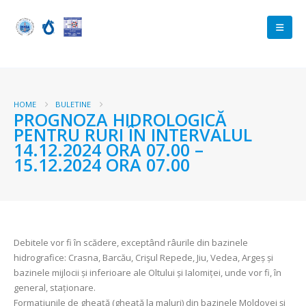
HOME
BULETINE
PROGNOZA HIDROLOGICĂ
PENTRU RURI ÎN INTERVALUL
14.12.2024 ORA 07.00 –
15.12.2024 ORA 07.00
Debitele vor fi în scădere, exceptând râurile din bazinele
hidrografice: Crasna, Barcău, Crişul Repede, Jiu, Vedea, Argeș și
bazinele mijlocii și inferioare ale Oltului și Ialomiței, unde vor fi, în
general, staționare.
Formațiunile de gheață (gheață la maluri) din bazinele Moldovei şi