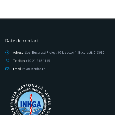
Date de contact
Adresa:
Șos. București-Ploiești 97E, sector 1, București, 013686
Telefon:
+40-21-318 1115
Email:
relatii@hidro.ro