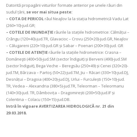
Datorită propagării viiturilor formate anterior pe unele râuri din
sudul țării,
se vor mai situa peste:
– COTA DE PERICOL
râul Neajlov la la stația hidrometrică Vadu Lat
(260+10)-jud.GR;
– COTELE DE INUNDAȚIE
râurile la stațiile hidrometrice: Călmățui –
Crângu (120+40)-jud.TR, Glavacioc – Crovu (250+20)-jud.GR, Neajlov
– Călugareni (220+10)-jud.GR și Sabar – Poenari (200+30)-jud. GR
– COTELE DE ATENȚIE
râurile la stațiile hidrometrice: Crasna –
Domăneşti (400+50)-jud.SM (sector îndiguit) și Berveni (490)-jud.SM
(sector îndiguit), Bega Veche – Beregsău (250+49) și Cenei (320+20)-
jud.TM, Bârzava – Partoş (50+22)-jud.TM, Jiu – Răcari (330+10)-jud.DJ,
Desnățui – Dragoia (400+20)-jud.DJ, Urlui – Furculești (150+10)-jud.
TR, Vedea – Alexandria (380+5)-jud.TR, Teleorman – Teleormanu
(140+30)-jud. TR, Dâmbovița – Dragomirești (200+50)-jud.IF și
Colentina – Colacu (150+15)-jud.DB.
Intră în vigoare AVERTIZAREA HIDROLOGICĂ nr. 21 din
29.03.2018.