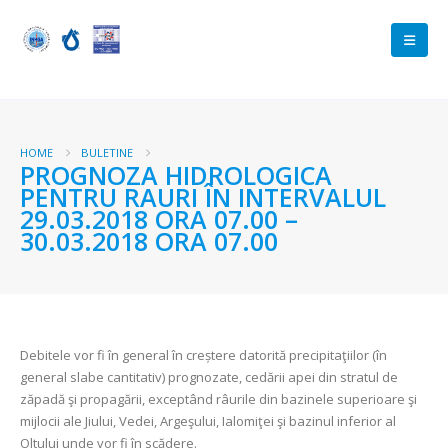
HOME
BULETINE
PROGNOZA HIDROLOGICA
PENTRU RAURI ÎN INTERVALUL
29.03.2018 ORA 07.00 –
30.03.2018 ORA 07.00
Debitele vor fi în general în creștere datorită precipitaţiilor (în
general slabe cantitativ) prognozate, cedării apei din stratul de
zăpadă şi propagării, exceptând râurile din bazinele superioare şi
mijlocii ale Jiului, Vedei, Argeşului, Ialomiţei şi bazinul inferior al
Oltului unde vor fi în scădere.